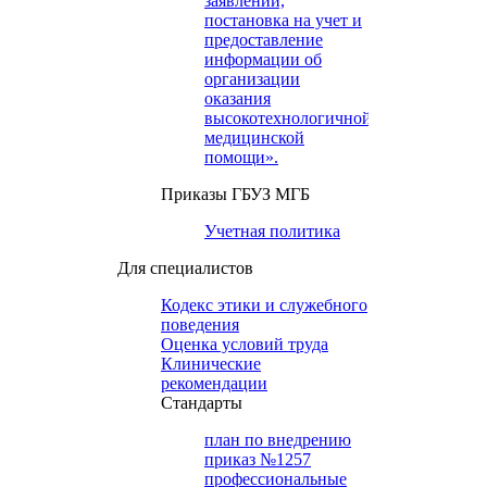
заявлений,
постановка на учет и
предоставление
информации об
организации
оказания
высокотехнологичной
медицинской
помощи».
Приказы ГБУЗ МГБ
Учетная политика
Для специалистов
Кодекс этики и служебного
поведения
Оценка условий труда
Клинические
рекомендации
Cтандарты
план по внедрению
приказ №1257
профессиональные