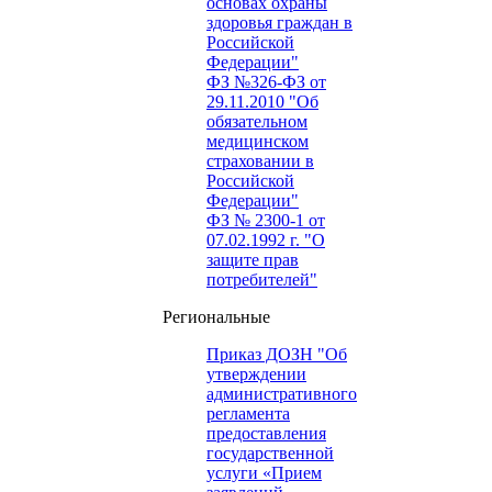
основах охраны
здоровья граждан в
Российской
Федерации"
ФЗ №326-ФЗ от
29.11.2010 "Об
обязательном
медицинском
страховании в
Российской
Федерации"
ФЗ № 2300-1 от
07.02.1992 г. "О
защите прав
потребителей"
Региональные
Приказ ДОЗН "Об
утверждении
административного
регламента
предоставления
государственной
услуги «Прием