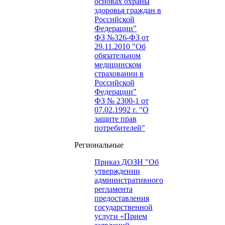
основах охраны
здоровья граждан в
Российской
Федерации"
ФЗ №326-ФЗ от
29.11.2010 "Об
обязательном
медицинском
страховании в
Российской
Федерации"
ФЗ № 2300-1 от
07.02.1992 г. "О
защите прав
потребителей"
Региональные
Приказ ДОЗН "Об
утверждении
административного
регламента
предоставления
государственной
услуги «Прием