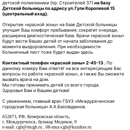
детской поликлиники (пр. Строителей 37)
на базу
Детской больницы по адресу ул. Гули Королевой 15
(центральный вход).
Открытие «красной зоны» на базе Детской больницы
улучшит Ваш комфорт пребывания, сократит очереди,
расширена диагностическая база. Врачи «красной зоны»
будут вести Ваших детей от начала заболевания до
момента выздоровления. При необходимости
больничный лист тоже будет выдан здесь.
Контактный телефон «красной зоны» 2-45-13 .
По
данному номеру Вам ответят на все интересующие Вас
вопросы по работе «красной зоны», а также Вы сможете
вызвать врача на дом.
Мы готовы принимать детей со всего города.
Здоровья Вам и Вашим деткам!
С уважением, главный врач ГБУЗ «Междуреченская
городская больница» А.Х.Баховудинов.
652873, РФ, Кемеровская область,
г. Междуреченск, бульвар Медиков, 9
e-mail: cgb@mcgb.ru , 08-muz-cgb@kuzdrav.ru