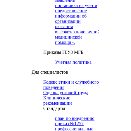
заявлений,
постановка на учет и
предоставление
информации об
организации
оказания
высокотехнологичной
медицинской
помощи».
Приказы ГБУЗ МГБ
Учетная политика
Для специалистов
Кодекс этики и служебного
поведения
Оценка условий труда
Клинические
рекомендации
Cтандарты
план по внедрению
приказ №1257
профессиональные