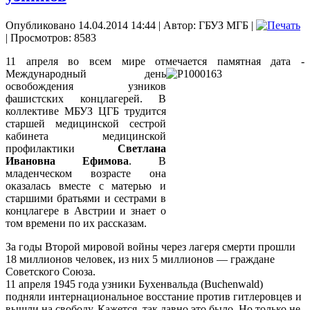
Опубликовано 14.04.2014 14:44
|
Автор: ГБУЗ МГБ
|
| Просмотров: 8583
11 апреля во всем мире отмечается памятная дата -
Международный день
освобождения узников
фашистских концлагерей. В
коллективе МБУЗ ЦГБ трудится
старшей медицинской сестрой
кабинета медицинской
профилактики
Светлана
Ивановна Ефимова
. В
младенческом возрасте она
оказалась вместе с матерью и
старшими братьями и сестрами в
концлагере в Австрии и знает о
том времени по их рассказам.
За годы Второй мировой войны через лагеря смерти прошли
18 миллионов человек, из них 5 миллионов — граждане
Советского Союза.
11 апреля 1945 года узники Бухенвальда (Buchenwald)
подняли интернациональное восстание против гитлеровцев и
вышли на свободу. Кажется, так давно это было. Но только не