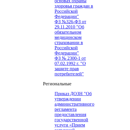
основах охраны
здоровья граждан в
Российской
Федерации"
ФЗ №326-ФЗ от
29.11.2010 "Об
обязательном
медицинском
страховании в
Российской
Федерации"
ФЗ № 2300-1 от
07.02.1992 г. "О
защите прав
потребителей"
Региональные
Приказ ДОЗН "Об
утверждении
административного
регламента
предоставления
государственной
услуги «Прием