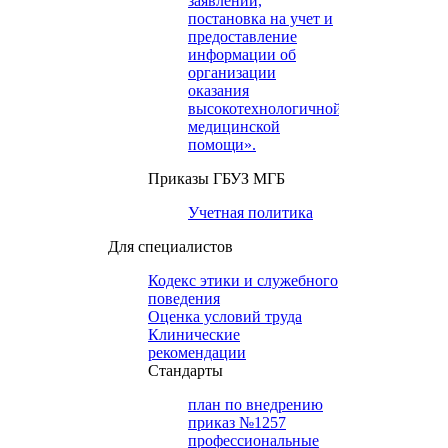
заявлений,
постановка на учет и
предоставление
информации об
организации
оказания
высокотехнологичной
медицинской
помощи».
Приказы ГБУЗ МГБ
Учетная политика
Для специалистов
Кодекс этики и служебного
поведения
Оценка условий труда
Клинические
рекомендации
Cтандарты
план по внедрению
приказ №1257
профессиональные