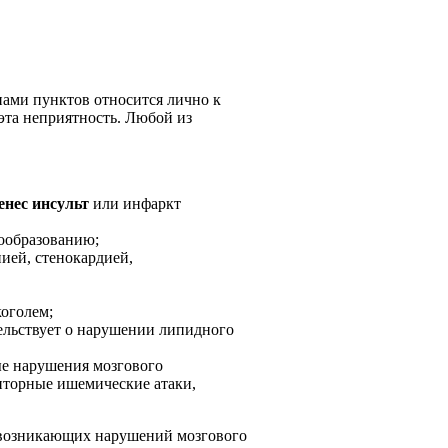
нами пунктов относится лично к
 эта неприятность. Любой из
енес инсульт
или инфаркт
бообразованию;
ией, стенокардией,
коголем;
тельствует о нарушении липидного
ные нарушения мозгового
иторные ишемические атаки,
 возникающих нарушений мозгового