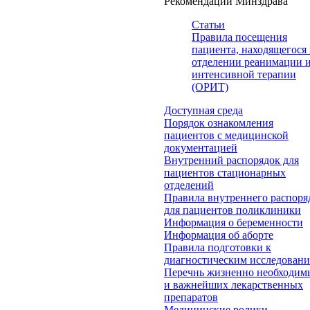
Рекомендации Минздрава
Статьи
Правила посещения
пациента, находящегося 
отделении реанимации 
интенсивной терапии
(ОРИТ)
Доступная среда
Порядок ознакомления
пациентов с медицинской
документацией
Внутренний распорядок для
пациентов стационарных
отделений
Правила внутреннего распоря
для пациентов поликлиники
Информация о беременности
Информация об аборте
Правила подготовки к
диагностическим исследован
Перечнь жизненно необходим
и важнейших лекарственных
препаратов
Медицинские ролики