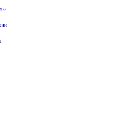
ого
ции
ю