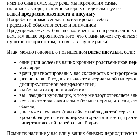
именно симптомах идет речь, мы перечислим самые
главные факторы, наличие которых свидетельствует о
вашей
предрасположенности к инсульту
.
Попробуйте прямо сейчас протестировать себя с
предельной объективностью и вниманием.
Предупреждаем: чем большее количество из перечисленных 
вам, тем выше вероятность того, что с вами может случиться
пунктов говорит о том, что вы - в группе риска!
Итак, можно говорить о повышенном
риске инсульта
, если:
один (или более) из ваших кровных родственников
пер
миокарда;
врачи диагностировали у вас склонность к микротром
уже не первый год вы страдаете артериальной гипертон
дисциркуляторной энцефалопатией;
вы больны сахарным диабетом;
вы - заядлый курильщик, к тому же злоупотребляете ал
вес вашего тела значительно больше нормы, что свиде
обмена;
у вас уже случались (или сейчас наблюдаются) серьез
кровообращения: нейроциркуляторная дистония, транз
гипертонический церебральный криз.
Помните: наличие у вас или у ваших близких периодически