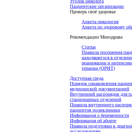
Уголок онколога
Пациентские организации
Проверь своё здоровье
Анкета онкология
Анкета по здоровому об
Рекомендации Минздрава
Статьи
Правила посещения пац
находящегося в отделен
реанимации и интенсив
терапии (ОРИТ)
Доступная среда
Порядок ознакомления пациен
медицинской документацией
Внутренний распорядок для п
стационарных отделений
Правила внутреннего распоря
пациентов поликлиники
Информация о беременности
Информация об аборте
Правила подготовки к диагно
исследованиям