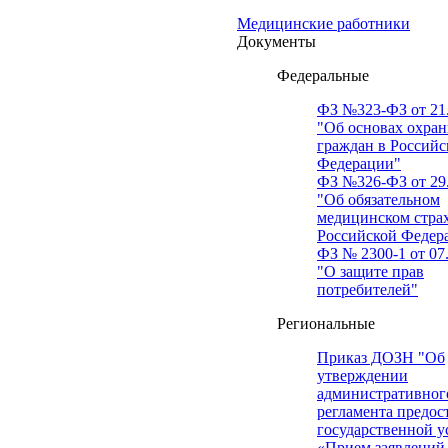
Медицинские работники
Документы
Федеральные
ФЗ №323-ФЗ от 21.
"Об основах охран
граждан в Российс
Федерации"
ФЗ №326-ФЗ от 29.
"Об обязательном
медицинском стра
Российской Федер
ФЗ № 2300-1 от 07.
"О защите прав
потребителей"
Региональные
Приказ ДОЗН "Об
утверждении
административног
регламента предос
государственной у
«Прием заявлений