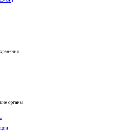
4.2026)
охранения
щие органы
ы
пции