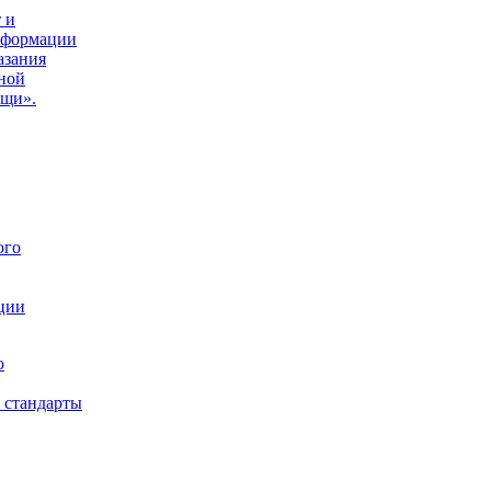
 и
нформации
азания
ной
ощи».
ого
ции
ю
 стандарты