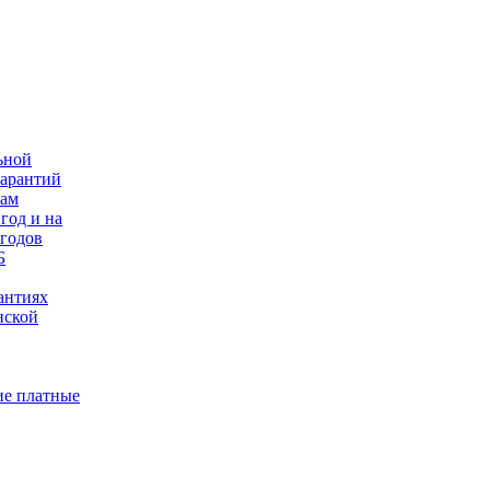
ьной
гарантий
нам
год и на
 годов
Б
антиях
нской
е платные