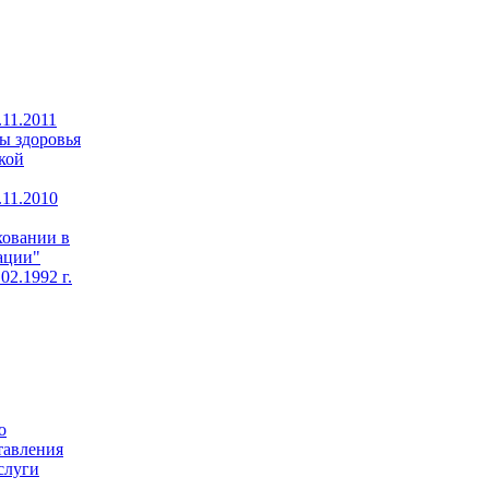
11.2011
ы здоровья
кой
11.2010
ховании в
ации"
02.1992 г.
о
тавления
слуги
,