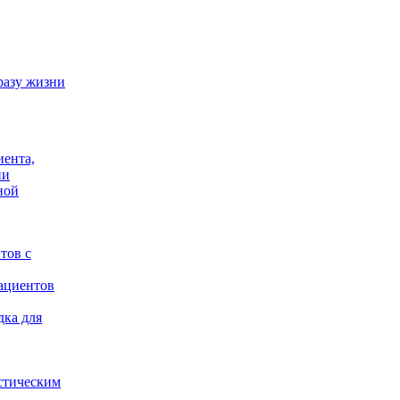
разу жизни
иента,
ии
ной
тов с
ациентов
дка для
стическим