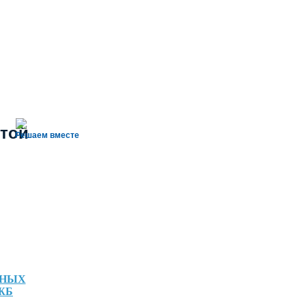
той
Решаем вместе
ННЫХ
ЖБ