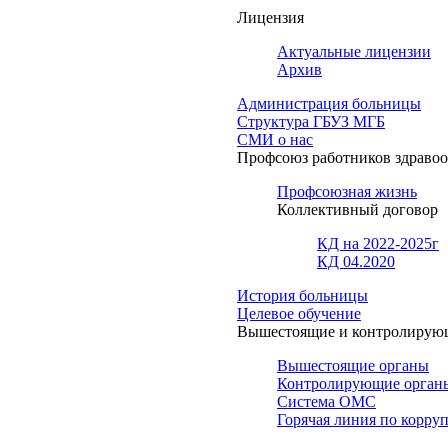
Лицензия
Актуальные лицензии
Архив
Администрация больницы
Структура ГБУЗ МГБ
СМИ о нас
Профсоюз работников здраво
Профсоюзная жизнь
Коллективный договор
КД на 2022-2025г
КД 04.2020
История больницы
Целевое обучение
Вышестоящие и контролирую
Вышестоящие органы
Контролирующие орган
Система ОМС
Горячая линия по корру