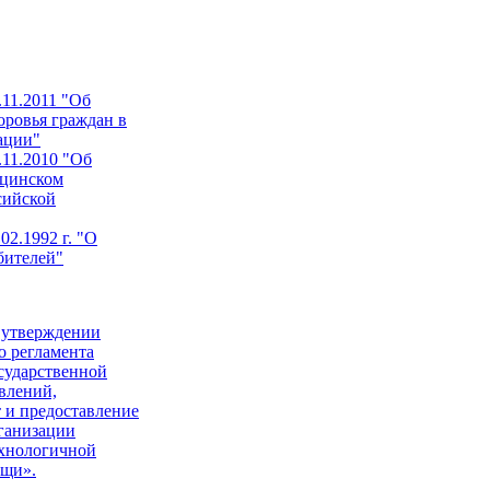
11.2011 "Об
оровья граждан в
ации"
11.2010 "Об
ицинском
сийской
02.1992 г. "О
бителей"
 утверждении
о регламента
сударственной
влений,
т и предоставление
ганизации
ехнологичной
ощи».