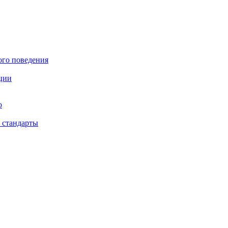
ого поведения
ции
ю
 стандарты