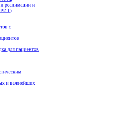
ии реанимации и
ОРИТ)
тов с
ациентов
дка для пациентов
стическим
ых и важнейших