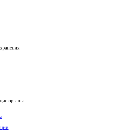
охранения
щие органы
ы
пции