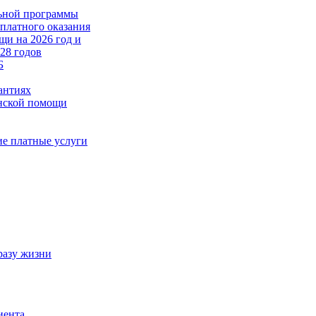
ьной программы
платного оказания
и на 2026 год и
28 годов
Б
антиях
инской помощи
е платные услуги
разу жизни
иента,