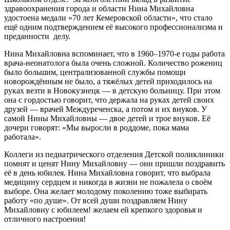
здравоохранения города и области Нина Михайловна
удостоена медали «70 лет Кемеровской области», что стало
ещё одним подтверждением её высокого профессионализма и
преданности делу.
Нина Михайловна вспоминает, что в 1960–1970‑е годы работа
врача‑неонатолога была очень сложной. Количество рожениц
было большим, централизованной службы помощи
новорождённым не было, а тяжёлых детей приходилось на
руках везти в Новокузнецк — в детскую больницу. При этом
она с гордостью говорит, что держала на руках детей своих
друзей — врачей Междуреченска, а потом и их внуков. У
самой Нины Михайловны — двое детей и трое внуков. Её
дочери говорят: «Мы выросли в роддоме, пока мама
работала».
Коллеги из педиатрического отделения Детской поликлиники
помнят и ценят Нину Михайловну — они пришли поздравить
её в день юбилея. Нина Михайловна говорит, что выбрала
медицину сердцем и никогда в жизни не пожалела о своём
выборе. Она желает молодому поколению тоже выбирать
работу «по душе». От всей души поздравляем Нину
Михайловну с юбилеем! желаем ей крепкого здоровья и
отличного настроения!