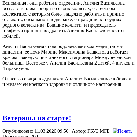
Вспоминая годы работы в отделении, Анелия Васильевна
всегда с теплом говорит о своих коллегах, о дружном
коллективе, с которым было
надежно работать и приятно
отдыхать, о взаимной поддержке, о праздниках и буднях
родного коллектива. Бывшие коллеги
и председатель
профкома пришли поздравить Анелию Васильевну в этот
юбилей.
Анелия Васильевна стала родоначальником медицинской
династии, ее дочь Марина Максимовна Башкатова работает
врачом - заведующим дневного стационара Междуреченской
больницы. Всего же у Анелии Васильевны 2 детей, 4 внуков и
4 правнуков.
От всего сердца поздравляем Анелию Васильевну с юбилеем,
и желаем ей крепкого здоровья и отличного настроения!
Ветераны на старте!
Опубликовано 11.03.2026 09:50
|
Автор: ГБУЗ МГБ
|
|
Просмотров: 260