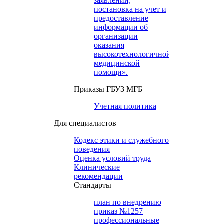
заявлений,
постановка на учет и
предоставление
информации об
организации
оказания
высокотехнологичной
медицинской
помощи».
Приказы ГБУЗ МГБ
Учетная политика
Для специалистов
Кодекс этики и служебного
поведения
Оценка условий труда
Клинические
рекомендации
Cтандарты
план по внедрению
приказ №1257
профессиональные