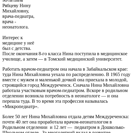
90‑летием
Рябцеву Нину
Михайловну,
врача-педиатра,
врача -
неонатолога.
Интерес к
медицине у неё
был с детства.
После окончания 8‑го класса Нина поступила в медицинское
училище, а затем — в Томский медицинский университет.
Работать врачом‑педиатром она начала в Забайкальском крае:
туда Нина Михайловна уехала по распределению. В 1965 году
вместе с мужем и маленькой дочкой она приехала в молодой,
строящийся город Междуреченск. Сначала Нина Михайловна
работала участковым врачом‑педиатром. Вскоре в родильном
отделении возникла потребность в неонатологе — и она
перешла туда. В то время эта профессия называлась
«Микропедиатр».
Более 50 лет Нина Михайловна отдала детям Междуреченска:
почти 40 лет она проработала врачом‑неонатологом в
Родильном отделении и 12 лет — педиатром в Дошколько-
Школьном отделе. За многолетний вклад в развитие