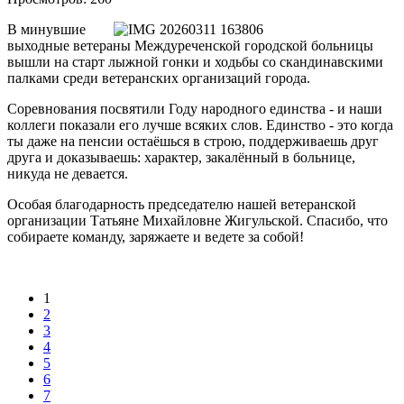
В минувшие
выходные ветераны Междуреченской городской больницы
вышли на старт лыжной гонки и ходьбы со скандинавскими
палками среди ветеранских организаций города.
Соревнования посвятили Году народного единства - и наши
коллеги показали его лучше всяких слов. Единство - это когда
ты даже на пенсии остаёшься в строю, поддерживаешь друг
друга и доказываешь: характер, закалённый в больнице,
никуда не девается.
Особая благодарность председателю нашей ветеранской
организации Татьяне Михайловне Жигульской. Спасибо, что
собираете команду, заряжаете и ведете за собой!
1
2
3
4
5
6
7