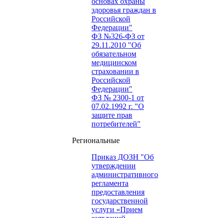
основах охраны
здоровья граждан в
Российской
Федерации"
ФЗ №326-ФЗ от
29.11.2010 "Об
обязательном
медицинском
страховании в
Российской
Федерации"
ФЗ № 2300-1 от
07.02.1992 г. "О
защите прав
потребителей"
Региональные
Приказ ДОЗН "Об
утверждении
административного
регламента
предоставления
государственной
услуги «Прием