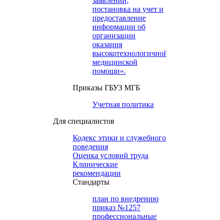
заявлений,
постановка на учет и
предоставление
информации об
организации
оказания
высокотехнологичной
медицинской
помощи».
Приказы ГБУЗ МГБ
Учетная политика
Для специалистов
Кодекс этики и служебного
поведения
Оценка условий труда
Клинические
рекомендации
Cтандарты
план по внедрению
приказ №1257
профессиональные