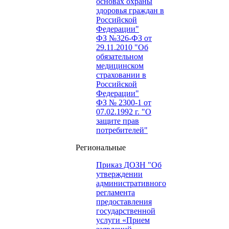
основах охраны
здоровья граждан в
Российской
Федерации"
ФЗ №326-ФЗ от
29.11.2010 "Об
обязательном
медицинском
страховании в
Российской
Федерации"
ФЗ № 2300-1 от
07.02.1992 г. "О
защите прав
потребителей"
Региональные
Приказ ДОЗН "Об
утверждении
административного
регламента
предоставления
государственной
услуги «Прием