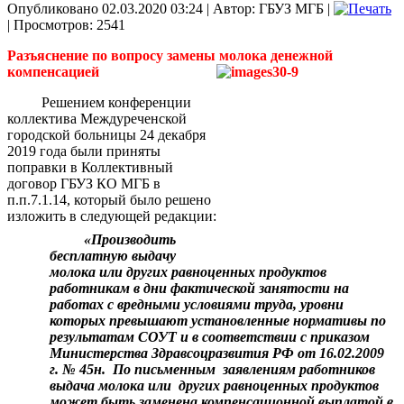
Опубликовано 02.03.2020 03:24
|
Автор: ГБУЗ МГБ
|
| Просмотров: 2541
Разъяснение по вопросу замены молока денежной
компенсацией
Решением конференции
коллектива Междуреченской
городской больницы 24 декабря
2019 года были приняты
поправки в Коллективный
договор ГБУЗ КО МГБ в
п.п.7.1.14, который было решено
изложить в следующей редакции:
«Производить
бесплатную выдачу
молока или других равноценных продуктов
работникам в дни фактической занятости на
работах с вредными условиями труда, уровни
которых превышают установленные нормативы по
результатам СОУТ и в соответствии с приказом
Министерства Здравсоцразвития РФ от 16.02.2009
г. № 45н.
По письменным
заявлениям работников
выдача молока или
других равноценных продуктов
может быть заменена компенсационной выплатой в