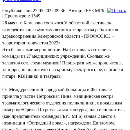
Опубликовано 27.05.2022 09:36
|
Автор: ГБУЗ МГБ
|
| Просмотров: 1549
26 мая в г. Кемерово состоялся V областной фестиваль
самодеятельного художественного творчества работников
здравоохранения Кемеровской области «ПРОФСОЮЗ –
территория творчества 2022».
Это было яркое мероприятие! На фестиваль съехались
команды из 27 медицинских учреждений. Сколько же
талантов есть среди медиков! Певцы разных жанров, чтецы,
танцоры, исполнители на скрипке, электрогитаре, варгане и
гитаре, КВНщики и театралы.
От Междуреченской городской больницы в Фестивале
приняла участие Петровская Нина, медицинская сестра
травматологического отделения поликлиники, с вокальным
номером «Орел». По результатам конкурса, наш исполнитель
(как представитель команды ГБУЗ МГБ) заняла 2 место в
номинации «Эстрадный вокал», награждена Дипломом.
От всей души поздравляем Нину с победой и благодарим за