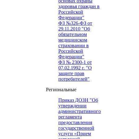
основах охраны
здоровья граждан в
Российской
Федерации"
ФЗ №326-ФЗ от
29.11.2010 "Об
обязательном
медицинском
страховании в
Российской
Федерации"
ФЗ № 2300-1 от
07.02.1992 г. "О
защите прав
потребителей"
Региональные
Приказ ДОЗН "Об
утверждении
административного
регламента
предоставления
государственной
услуги «Прием