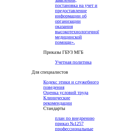
заявлений,
постановка на учет и
предоставление
информации об
организации
оказания
высокотехнологичной
медицинской
помощи».
Приказы ГБУЗ МГБ
Учетная политика
Для специалистов
Кодекс этики и служебного
поведения
Оценка условий труда
Клинические
рекомендации
Cтандарты
план по внедрению
приказ №1257
профессиональные