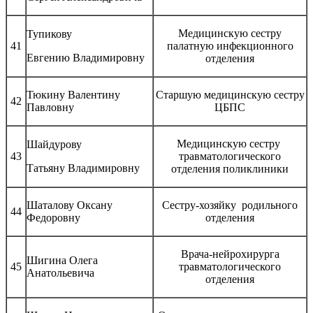
Медицинскую сестру
Тупикову
41
палатную инфекционного
Евгению Владимировну
отделения
Тюкину Валентину
Старшую медицинскую сестру
42
Павловну
ЦБПС
Медицинскую сестру
Шайдурову
43
травматологического
Татьяну Владимировну
отделения поликлиники
Шаталову Оксану
Сестру-хозяйку родильного
44
Федоровну
отделения
Врача-нейрохирурга
Шигина Олега
45
травматологического
Анатольевича
отделения