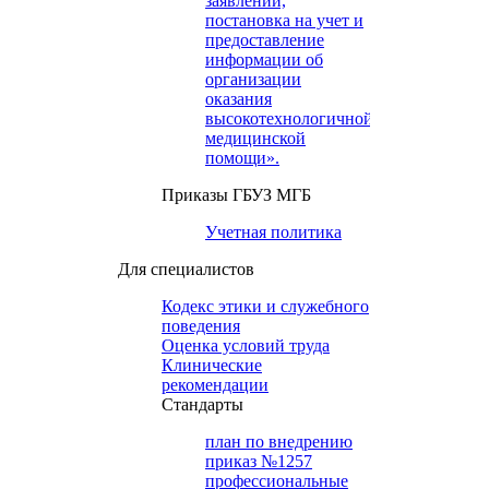
заявлений,
постановка на учет и
предоставление
информации об
организации
оказания
высокотехнологичной
медицинской
помощи».
Приказы ГБУЗ МГБ
Учетная политика
Для специалистов
Кодекс этики и служебного
поведения
Оценка условий труда
Клинические
рекомендации
Cтандарты
план по внедрению
приказ №1257
профессиональные