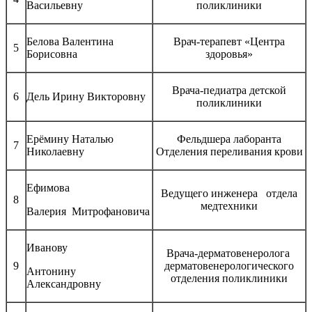
Васильевну
поликлиники
Белова Валентина
Врач-терапевт «Центра
5
Борисовна
здоровья»
Врача-педиатра детской
6
Дель Ирину Викторовну
поликлиники
Ерёмину Наталью
Фельдшера лаборанта
7
Николаевну
Отделения переливания крови
Ефимова
Ведущего инженера отдела
8
медтехники
Валерия Митрофановича
Иванову
Врача-дерматовенеролога
9
дерматовенерологического
Антонину
отделения поликлиники
Александровну