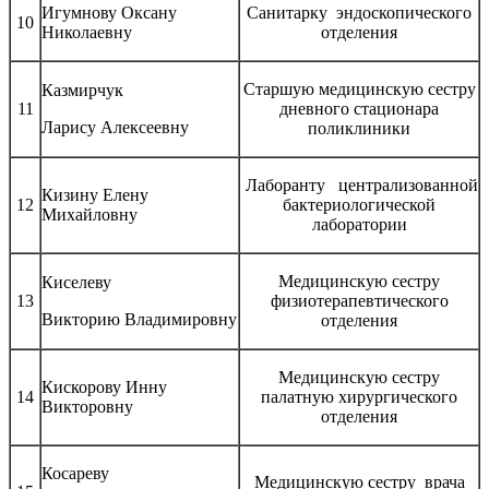
Игумнову Оксану
Санитарку эндоскопического
10
Николаевну
отделения
Старшую медицинскую сестру
Казмирчук
11
дневного стационара
Ларису Алексеевну
поликлиники
Лаборанту централизованной
Кизину Елену
12
бактериологической
Михайловну
лаборатории
Медицинскую сестру
Киселеву
13
физиотерапевтического
Викторию Владимировну
отделения
Медицинскую сестру
Кискорову Инну
14
палатную хирургического
Викторовну
отделения
Косареву
Медицинскую сестру врача