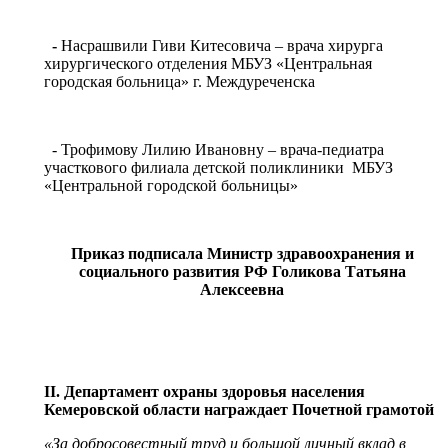
-
Насрашвили Гиви Китесовича – врача хирурга
хирургического отделения МБУЗ «Центральная
городская больница» г. Междуреченска
- Трофимову Лилию Ивановну – врача-педиатра
участкового филиала детской поликлиники МБУЗ
«Центральной городской больницы»
Приказ подписала Министр здравоохранения и
социального развития РФ Голикова Татьяна
Алексеевна
II
. Департамент охраны здоровья населения
Кемеровской области награждает Почетной грамотой
«За добросовестный труд и большой личный вклад в