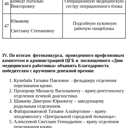
Шмидт Наталью
Операционную медицинскую
46
Викторовну
сестру операционного блока
Южакову
Подсобную кухонную
47
рабочую пищеблока
Светлану Степановну
IV
. По итогам фотоконкурса, проведенного профсоюзным
комитетом и администрацией ЦГБ и посвященного «Дню
медицинского работника» объявить Благодарность
победителям с вручением денежной премии:
Кулибаба Татьяне Павловне - фельдшеру отделения
переливания крови.
Прохорову Михаилу Васильевичу – врачу-рентгенологу
отделения лучевой диагностики.
Шамаеву Дмитрию Юрьевичу – заведующему
родильным отделением.
Файзрахмановой Татьяне Альбертовне – врачу-
эпидемиологу «Центральной городской больницы».
Алексеевой Светлане Геннадьевне – врачу отделения
переливания крови.