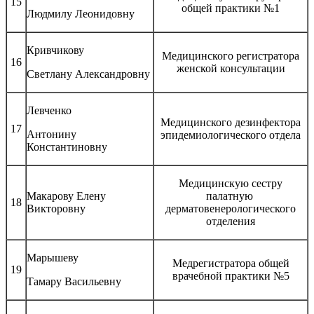
15
общей практики №1
Людмилу Леонидовну
Кривчикову
Медицинского регистратора
16
женской консультации
Светлану Александровну
Левченко
Медицинского дезинфектора
17
Антонину
эпидемиологического отдела
Константиновну
Медицинскую сестру
Макарову Елену
палатную
18
Викторовну
дерматовенерологического
отделения
Марышеву
Медрегистратора общей
19
врачебной практики №5
Тамару Васильевну