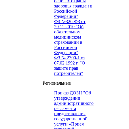
основах охраны
здоровья граждан в
Российской
Федерации"
ФЗ №326-ФЗ от
29.11.2010 "Об
обязательном
медицинском
страховании в
Российской
Федерации"
ФЗ № 2300-1 от
07.02.1992 г. "О
защите прав
потребителей"
Региональные
Приказ ДОЗН "Об
утверждении
административного
регламента
предоставления
государственной
услуги «Прием