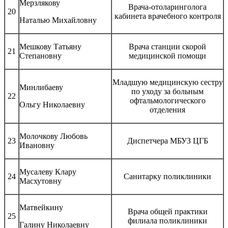
Мерзлякову
Врача-отоларинголога
20
кабинета врачебного контроля
Наталью Михайловну
Мешкову Татьяну
Врача станции скорой
21
Степановну
медицинской помощи
Младшую медицинскую сестру
Минлибаеву
по уходу за больным
22
офтальмологического
Ольгу Николаевну
отделения
Молочкову Любовь
23
Диспетчера МБУЗ ЦГБ
Ивановну
Мусалеву Клару
24
Санитарку поликлиники
Масхутовну
Матвейкину
Врача общей практики
25
филиала поликлиники
Галину Николаевну