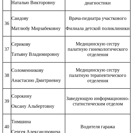
Наталью Викторовну
диагностики
Саидову
Врача-педиатра участкового
36
Матлюбу Мирзабековну
Филиала детской поликлиники
Медицинскую сестру
Серикову
37
палатную гинекологического
Татьяну Владимировну
отделения
Медицинскую сестру
Соломенникову
38
палатную терапевтического
Анастасию Дмитриевну
отделения
Сорокину
Заведующую информационно-
39
статистическим отделом
Оксану Альбертовну
Тимшина
40
Водителя гаража
Сергея Александровича