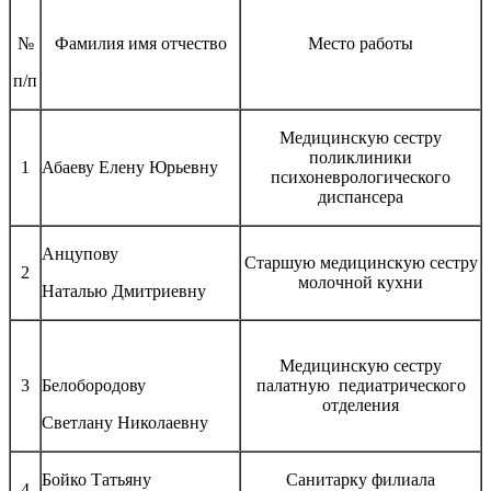
№
Фамилия имя отчество
Место работы
п/п
Медицинскую сестру
поликлиники
1
Абаеву Елену Юрьевну
психоневрологического
диспансера
Анцупову
Старшую медицинскую сестру
2
молочной кухни
Наталью Дмитриевну
Медицинскую сестру
3
Белобородову
палатную педиатрического
отделения
Светлану Николаевну
Бойко Татьяну
Санитарку филиала
4