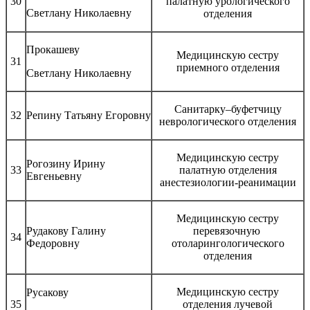
30
палатную урологического
Светлану Николаевну
отделения
Прокашеву
Медицинскую сестру
31
приемного отделения
Светлану Николаевну
Санитарку–буфетчицу
32
Репину Татьяну Егоровну
неврологического отделения
Медицинскую сестру
Рогозину Ирину
33
палатную отделения
Евгеньевну
анестезиологии-реанимации
Медицинскую сестру
Рудакову Галину
перевязочную
34
Федоровну
отоларингологического
отделения
Медицинскую сестру
Русакову
35
отделения лучевой