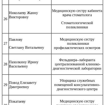
Медицинскую сестру кабинета
Николаеву Жанну
врача стоматолога
Викторовну
26
Стоматологической
поликлиники
Медицинскую сестру
Павлову
27
поликлиники
Светлану Витальевну
профилактических осмотров
Фельдшера–лаборанта
Пахолкину Ирину
28
централизованной клинико-
Васильевну
диагностической лаборатории
Уборщика служебных
Повод Елизавету
29
помещений консультативно-
Дмитриевну
диагностического центра
Медицинскую сестру
Покатаеву