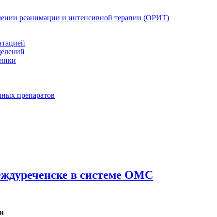
елении реанимации и интенсивной терапии (ОРИТ)
нтацией
делений
иники
нных препаратов
еждуреченске в системе ОМС
я