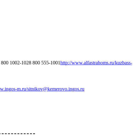
 800 1002-1028 800 555-1001
http://www.alfastrahoms.ru/
kuzbass-
ww.ingos-m.ru/
sitnikov@kemerovo.ingos.ru