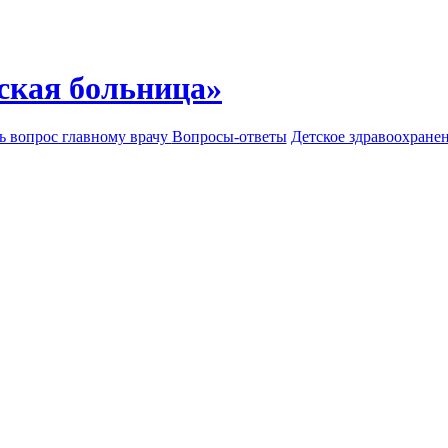
ская больница»
ь вопрос главному врачу
Вопросы-ответы
Детское здравоохране