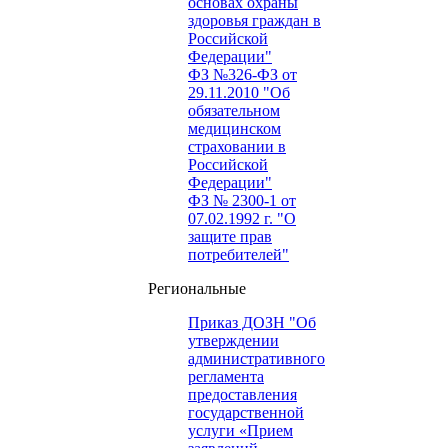
основах охраны
здоровья граждан в
Российской
Федерации"
ФЗ №326-ФЗ от
29.11.2010 "Об
обязательном
медицинском
страховании в
Российской
Федерации"
ФЗ № 2300-1 от
07.02.1992 г. "О
защите прав
потребителей"
Региональные
Приказ ДОЗН "Об
утверждении
административного
регламента
предоставления
государственной
услуги «Прием