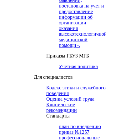
заявлений,
постановка на учет и
предоставление
информации об
организации
оказания
высокотехнологичной
медицинской
помощи».
Приказы ГБУЗ МГБ
Учетная политика
Для специалистов
Кодекс этики и служебного
поведения
Оценка условий труда
Клинические
рекомендации
Cтандарты
план по внедрению
приказ №1257
профессиональные