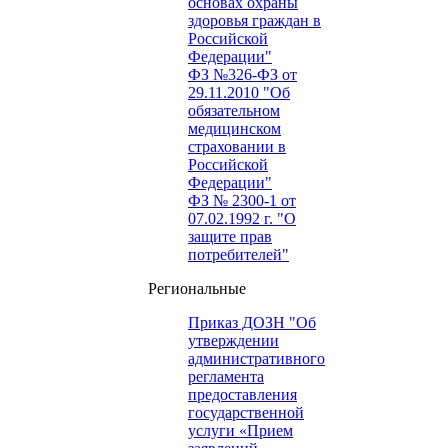
основах охраны
здоровья граждан в
Российской
Федерации"
ФЗ №326-ФЗ от
29.11.2010 "Об
обязательном
медицинском
страховании в
Российской
Федерации"
ФЗ № 2300-1 от
07.02.1992 г. "О
защите прав
потребителей"
Региональные
Приказ ДОЗН "Об
утверждении
административного
регламента
предоставления
государственной
услуги «Прием