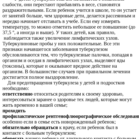
слабости, они перестают прибавлять в весе, становятся
раздражительными. Если ребенок учится в школе, то он устает
от занятий больше, чем здоровые дети, делается рассеянным и
нередко начинает отставать в учебе. Если ему измерять
температуру, то можно отметить небольшое ее повышение (до
37,5 °, а иногда и выше). У таких детей, как правило,
наблюдается также увеличение лимфатических узлов.
Туберкулиновые пробы у них положительные. Все эти
признаки начавшегося заболевания туберкулезом
обусловливаются тем, что туберкулезные палочки, попадая в
организм и оседая в лимфатических узлах, выделяют яды
(токсины), которые и оказывают вредное действие на
организм.
В большинстве случаев при правильном лечении
достигается полное выздоровление.
Для предотвращения туберкулеза у детей и подростков
необходимо:
ответственно
относиться родителям к своему здоровью,
интересоваться заранее о здоровье тех людей, которые могут
жить временно в вашей семье;
проходить
профилактическое
рентгенофлюорографическое
обследован
особенно если в семье есть новорожденный ребенок;
обязательно
обращаться
к врачу, если ребенок был в
контакте с больным туберкулезом;
оберегать
вашего ребенка от длительного контакта с больным