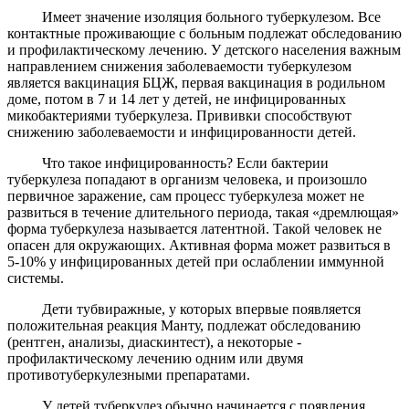
Имеет значение изоляция больного туберкулезом. Все
контактные проживающие с больным подлежат обследованию
и профилактическому лечению. У детского населения важным
направлением снижения заболеваемости туберкулезом
является вакцинация БЦЖ, первая вакцинация в родильном
доме, потом в 7 и 14 лет у детей, не инфицированных
микобактериями туберкулеза. Прививки способствуют
снижению заболеваемости и инфицированности детей.
Что такое инфицированность? Если бактерии
туберкулеза попадают в организм человека, и произошло
первичное заражение, сам процесс туберкулеза может не
развиться в течение длительного периода, такая «дремлющая»
форма туберкулеза называется латентной. Такой человек не
опасен для окружающих. Активная форма может развиться в
5-10% у инфицированных детей при ослаблении иммунной
системы.
Дети тубвиражные, у которых впервые появляется
положительная реакция Манту, подлежат обследованию
(рентген, анализы, диаскинтест), а некоторые -
профилактическому лечению одним или двумя
противотуберкулезными препаратами.
У детей туберкулез обычно начинается с появления