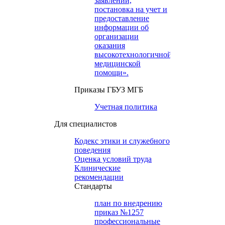
заявлений,
постановка на учет и
предоставление
информации об
организации
оказания
высокотехнологичной
медицинской
помощи».
Приказы ГБУЗ МГБ
Учетная политика
Для специалистов
Кодекс этики и служебного
поведения
Оценка условий труда
Клинические
рекомендации
Cтандарты
план по внедрению
приказ №1257
профессиональные