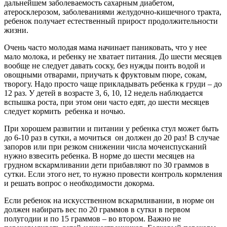
дальнейшем заболеваемость сахарным диабетом,
атеросклерозом, заболеваниями желудочно-кишечного тракта,
ребенок получает естественный прирост продолжительности
жизни.
Очень часто молодая мама начинает паниковать, что у нее
мало молока, и ребенку не хватает питания. До шести месяцев
вообще не следует давать соску, без нужды поить водой и
овощными отварами, приучать к фруктовым пюре, сокам,
творогу. Надо просто чаще прикладывать ребенка к груди – до
12 раз. У детей в возрасте 3, 6, 10, 12 недель наблюдается
вспышка роста, при этом они часто едят, до шести месяцев
следует кормить
ребенка и ночью.
При хорошем развитии и питании у ребенка стул может быть
до 6-10 раз в сутки, а мочиться
он должен до 20 раз! В случае
запоров или при резком снижении числа мочеиспусканий
нужно взвесить ребенка. В норме до шести месяцев на
грудном вскармливании дети прибавляют по 30 граммов в
сутки. Если этого нет, то нужно провести контроль кормления
и решать вопрос о необходимости докорма.
Если ребенок на искусственном вскармливании, в норме он
должен набирать вес по 20 граммов в сутки в первом
полугодии и по 15 граммов – во втором. Важно не