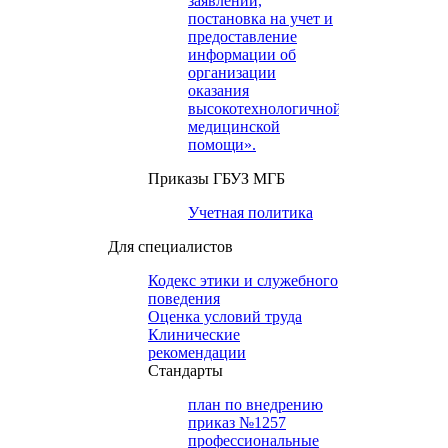
заявлений,
постановка на учет и
предоставление
информации об
организации
оказания
высокотехнологичной
медицинской
помощи».
Приказы ГБУЗ МГБ
Учетная политика
Для специалистов
Кодекс этики и служебного
поведения
Оценка условий труда
Клинические
рекомендации
Cтандарты
план по внедрению
приказ №1257
профессиональные