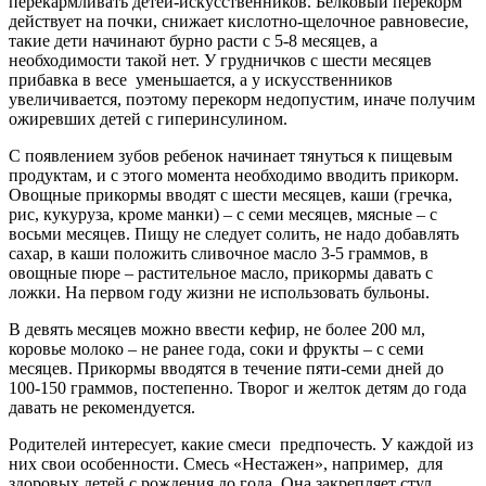
перекармливать детей-искусственников. Белковый перекорм
действует на почки, снижает кислотно-щелочное равновесие,
такие дети начинают бурно расти с 5-8 месяцев, а
необходимости такой нет. У грудничков с шести месяцев
прибавка в весе
уменьшается, а у искусственников
увеличивается, поэтому перекорм недопустим, иначе получим
ожиревших детей с гиперинсулином.
С появлением зубов ребенок начинает тянуться к пищевым
продуктам, и с этого момента необходимо вводить прикорм.
Овощные прикормы вводят с шести месяцев, каши (гречка,
рис, кукуруза, кроме манки) – с семи месяцев, мясные – с
восьми месяцев. Пищу не следует солить, не надо добавлять
сахар, в каши положить сливочное масло 3-5 граммов, в
овощные пюре – растительное масло, прикормы давать с
ложки. На первом году жизни не использовать бульоны.
В девять месяцев можно ввести кефир, не более 200 мл,
коровье молоко – не ранее года, соки и фрукты – с семи
месяцев. Прикормы вводятся в течение пяти-семи дней до
100-150 граммов, постепенно. Творог и желток детям до года
давать не рекомендуется.
Родителей интересует, какие смеси
предпочесть. У каждой из
них свои особенности. Смесь «Нестажен», например,
для
здоровых детей с рождения до года. Она закрепляет стул,