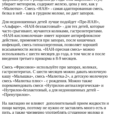
убирает метеоризм, содержит железо, цена у нее, как у
«Малютки». Смесь «НАН» - самая адаптированная смесь,
белка в ней – как в грудном молоке, не дает запоров.
Для недоношенных детей лучше подойдет «Пре-НАН»,
«Альфаре». «НАН-безлактозный» - для тех детей, которые
часто срыгивают, мучаются коликами, гастроэнтеритами.
«НАН-кисломолочная» имеет хорошее антирефлюксное
действие, применяется при запорах, после кишечных
инфекций, смесь гипоаллергенная, позволяет хорошей
всасываемости железа. «НАН-пресная смесь» можно
использовать с шести месяцев до года, в том числе и после
введения третьего прикорма в 8-9 месяцев.
Смесь «Фрисовон» используйте при запорах, коликах,
гастроэнтеритах. С шести месяцев можно давать молочную
кашу «Малышка», смесь «Малютка-2», а детскую молочную
смесь «Малютка плюс» - с рождения. Можно также
порекомендовать смеси «Нутрилон-антиаллергическая» и
«Нутрилон-безлактозный, а для недоношенных детей –
«Пренутрилон».
На лактацию не влияют
дополнительный прием жидкости и
пищи матери, поэтому не нужно ее заставлять много есть и
пить, а также чрезмерно употреблять сгущенное молоко и