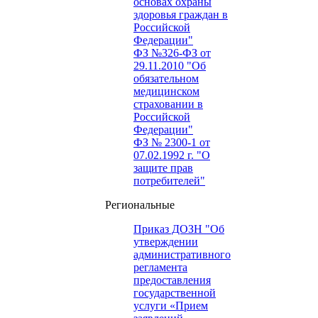
основах охраны
здоровья граждан в
Российской
Федерации"
ФЗ №326-ФЗ от
29.11.2010 "Об
обязательном
медицинском
страховании в
Российской
Федерации"
ФЗ № 2300-1 от
07.02.1992 г. "О
защите прав
потребителей"
Региональные
Приказ ДОЗН "Об
утверждении
административного
регламента
предоставления
государственной
услуги «Прием