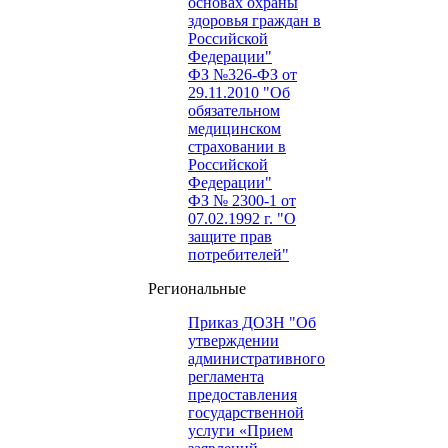
основах охраны
здоровья граждан в
Российской
Федерации"
ФЗ №326-ФЗ от
29.11.2010 "Об
обязательном
медицинском
страховании в
Российской
Федерации"
ФЗ № 2300-1 от
07.02.1992 г. "О
защите прав
потребителей"
Региональные
Приказ ДОЗН "Об
утверждении
административного
регламента
предоставления
государственной
услуги «Прием