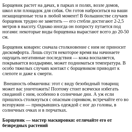
Борщевик растет на дачах, в парках и полях, возле домов,
школ или площадок для собак. Он готов наброситься на ваши
незащищенные тела в любой момент! В большинстве случаев
борщевик трудно не заметить — его стебли достигают 2-2,5
метров в высоту. Однако иногда он попросту путается под
ногами: некоторые виды борщевика вырастают всего до 20-50
см.
Борщевик коварен: сначала столкновение с ним не приносит
дискомфорта. Лишь спустя некоторое время вы начинаете
ощущать негативные последствия — кожа воспаляется,
покрывается волдырями, может подниматься температура. В
особо тяжелых случаях контакт с борщевиком приводит к
слепоте и даже к смерти.
Внешность обманчива: этот с виду безобидный товарищ
может вас уничтожить! Поэтому стоит всячески избегать
свиданий с ним, особенно в солнечные дни. А уж если
пришлось столкнуться с опасным сорняком, встречайте его во
всеоружии — прикрывшись одеждой с ног до головы, в
солнечных очках и в перчатках.
Борщевик — мастер маскировки: отличайте его от
безвредных растений