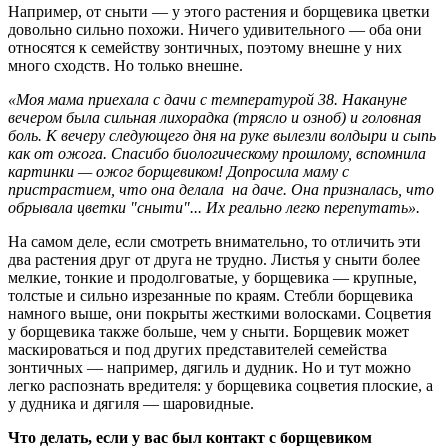
Например, от сныти — у этого растения и борщевика цветки
довольно сильно похожи. Ничего удивительного — оба они
относятся к семейству зонтичных, поэтому внешне у них
много сходств. Но только внешне.
«Моя мама приехала с дачи с температурой 38. Накануне
вечером была сильная лихорадка (трясло и озноб) и головная
боль. К вечеру следующего дня на руке вылезли волдыри и сыпь
как от ожога. Спасибо биологическому прошлому, вспомнила
картинки — ожог борщевиком! Допросила маму с
пристрастием, что она делала на даче. Она призналась, что
обрывала цветки "сныти"... Их реально легко перепутать».
На самом деле, если смотреть внимательно, то отличить эти
два растения друг от друга не трудно. Листья у сныти более
мелкие, тонкие и продолговатые, у борщевика — крупные,
толстые и сильно изрезанные по краям. Стебли борщевика
намного выше, они покрыты жесткими волосками. Соцветия
у борщевика также больше, чем у сныти. Борщевик может
маскироваться и под других представителей семейства
зонтичных — например, дягиль и дудник. Но и тут можно
легко распознать вредителя: у борщевика соцветия плоские, а
у дудника и дягиля — шаровидные.
Что делать, если у вас был контакт с борщевиком