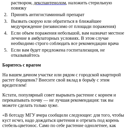
раствором,
декспантенолом
,
наложить стерильную
повязку
2.
Принять антигистаминный препарат
3.
Вызвать скорую или обратиться в ближайшее
медучреждение (независимо от площади поражения)
4.
Если объем поражения небольшой, вам назначат местное
лечение в амбулаторных условиях. В этом случае
необходимо строго соблюдать все рекомендации врача
5.
Если вам будет предложена госпитализация, не
отказывайтесь
Боритесь с врагом
На вашем дачном участке или рядом с городской квартирой
растет борщевик? Внесите свой вклад в борьбу с этим
вредителем!
Кстати, популярный совет вырывать растение с корнем и
перекапывать почву — не лучшая рекомендация: так вы
можете сделать только хуже.
«В ботсаду МГУ вчера сообщили следующее: для того, чтобы
куст исчез, надо дождаться цветения и отрезать под корень
стебель-цветонос. Само по себе растение однолетнее, как