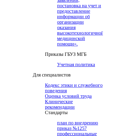
заявлений,
постановка на учет и
предоставление
информации об
организации
оказания
высокотехнологичной
медицинской
помощи».
Приказы ГБУЗ МГБ
Учетная политика
Для специалистов
Кодекс этики и служебного
поведения
Оценка условий труда
Клинические
рекомендации
Cтандарты
план по внедрению
приказ №1257
профессиональные