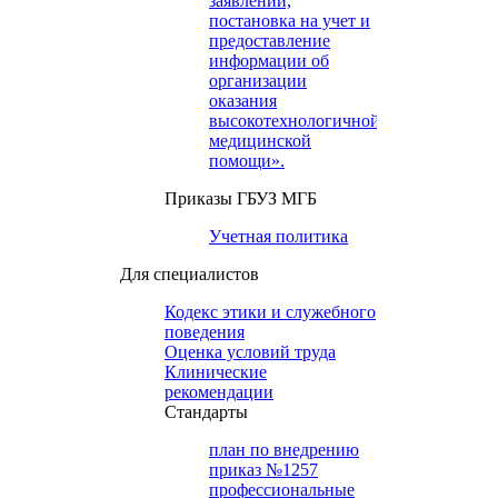
заявлений,
постановка на учет и
предоставление
информации об
организации
оказания
высокотехнологичной
медицинской
помощи».
Приказы ГБУЗ МГБ
Учетная политика
Для специалистов
Кодекс этики и служебного
поведения
Оценка условий труда
Клинические
рекомендации
Cтандарты
план по внедрению
приказ №1257
профессиональные