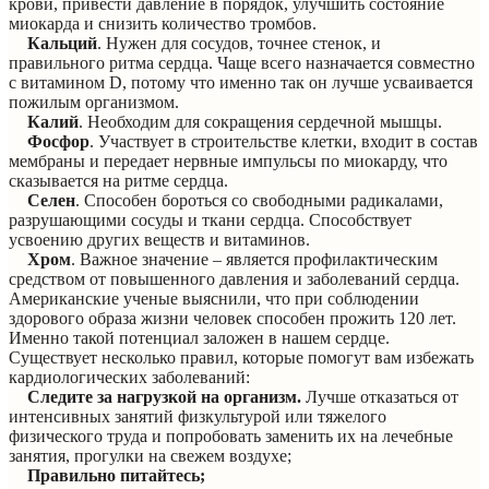
крови, привести давление в порядок, улучшить состояние
миокарда и снизить количество тромбов.
Кальций
. Нужен для сосудов, точнее стенок, и
правильного ритма сердца. Чаще всего назначается совместно
с витамином D, потому что именно так он лучше усваивается
пожилым организмом.
Калий
. Необходим для сокращения сердечной мышцы.
Фосфор
. Участвует в строительстве клетки, входит в состав
мембраны и передает нервные импульсы по миокарду, что
сказывается на ритме сердца.
Селен
. Способен бороться со свободными радикалами,
разрушающими сосуды и ткани сердца. Способствует
усвоению других веществ и витаминов.
Хром
. Важное значение – является профилактическим
средством от повышенного давления и заболеваний сердца.
Американские ученые выяснили, что при соблюдении
здорового образа жизни человек способен прожить 120 лет.
Именно такой потенциал заложен в нашем сердце.
Существует несколько правил, которые помогут вам избежать
кардиологических заболеваний:
Следите за нагрузкой на организм.
Лучше отказаться от
интенсивных занятий физкультурой или тяжелого
физического труда и попробовать заменить их на лечебные
занятия, прогулки на свежем воздухе;
Правильно питайтесь;