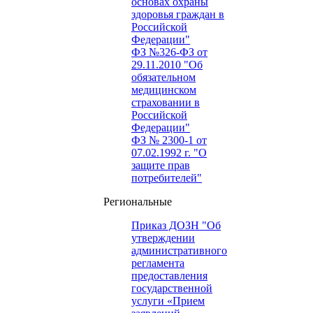
основах охраны
здоровья граждан в
Российской
Федерации"
ФЗ №326-ФЗ от
29.11.2010 "Об
обязательном
медицинском
страховании в
Российской
Федерации"
ФЗ № 2300-1 от
07.02.1992 г. "О
защите прав
потребителей"
Региональные
Приказ ДОЗН "Об
утверждении
административного
регламента
предоставления
государственной
услуги «Прием