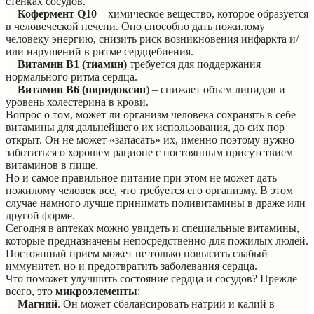
стенках сосудов.
Кофермент Q10
– химическое вещество, которое образуется
в человеческой печени. Оно способно дать пожилому
человеку энергию, снизить риск возникновения инфаркта и/
или нарушений в ритме сердцебиения.
Витамин В1 (тиамин)
требуется для поддержания
нормального ритма сердца.
Витамин В6 (пиридоксин
) – снижает объем липидов и
уровень холестерина в крови.
Вопрос о том, может ли организм человека сохранять в себе
витамины для дальнейшего их использования, до сих пор
открыт. Он не может «запасать» их, именно поэтому нужно
заботиться о хорошем рационе с постоянным присутствием
витаминов в пище.
Но и самое правильное питание при этом не может дать
пожилому человек все, что требуется его организму. В этом
случае намного лучше принимать поливитамины в драже или
другой форме.
Сегодня в аптеках можно увидеть и специальные витамины,
которые предназначены непосредственно для пожилых людей.
Постоянный прием может не только повысить слабый
иммунитет, но и предотвратить заболевания сердца.
Что поможет улучшить состояние сердца и сосудов? Прежде
всего, это
микроэлементы
:
Магний
. Он может сбалансировать натрий и калий в