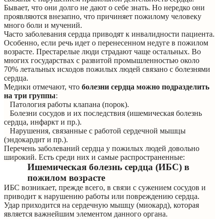
Бывает, что они долго не дают о себе знать. Но нередко они
проявляются внезапно, что причиняет пожилому человеку
много боли и мучений.
Часто заболевания сердца приводят к инвалидности пациента.
Особенно, если речь идет о перенесенном недуге в пожилом
возрасте. Престарелые люди страдают чаще остальных. Во
многих государствах с развитой промышленностью около
70% летальных исходов пожилых людей связано с болезнями
сердца.
Медики отмечают, что
болезни сердца можно подразделить
на три группы
:
Патология работы клапана (порок).
Болезни сосудов и их последствия (ишемическая болезнь
сердца, инфаркт и пр.).
Нарушения, связанные с работой сердечной мышцы
(эндокардит и пр.).
Перечень заболеваний сердца у пожилых людей довольно
широкий. Есть среди них и самые распространенные:
Ишемическая болезнь сердца (ИБС) в
пожилом возрасте
ИБС возникает, прежде всего, в связи с сужением сосудов и
приводит к нарушению работы или повреждению сердца.
Удар приходится на сердечную мышцу (миокард), которая
является важнейшим элементом данного органа.