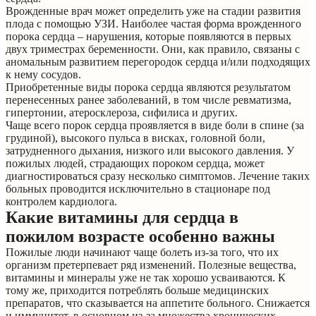
Врожденные врач может определить уже на стадии развития
плода с помощью УЗИ. Наиболее частая форма врожденного
порока сердца – нарушения, которые появляются в первых
двух триместрах беременности. Они, как правило, связаны с
аномальным развитием перегородок сердца и/или подходящих
к нему сосудов.
Приобретенные виды порока сердца являются результатом
перенесенных ранее заболеваний, в том числе ревматизма,
гипертонии, атеросклероза, сифилиса и других.
Чаще всего порок сердца проявляется в виде боли в спине (за
грудиной), высокого пульса в висках, головной боли,
затрудненного дыхания, низкого или высокого давления. У
пожилых людей, страдающих пороком сердца, может
диагностироваться сразу несколько симптомов. Лечение таких
больных проводится исключительно в стационаре под
контролем кардиолога.
Какие витамины для сердца в
пожилом возрасте особенно важны
Пожилые люди начинают чаще болеть из-за того, что их
организм претерпевает ряд изменений. Полезные вещества,
витамины и минералы уже не так хорошо усваиваются. К
тому же, приходится потреблять больше медицинских
препаратов, что сказывается на аппетите больного. Снижается
и иммунитет, в основном из-за множества хронических