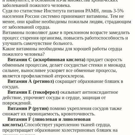
заболеваний пожилого человека.
Судя по статистике Института питания РАМН, лишь 3-5%
населения России системно принимают витамины. Тем не
менее, они крайне необходимы пожилым людям, страдающим
от заболеваний сердца.
Витамины позволяют даже в преклонном возрасте замедлить
процесс старения организма, повысить работоспособность и
улучшить самочувствие больного.
Какие витамины необходимы для хорошей работы сердца
пожилого человека?
Витамин С (аскорбиновая кислота)
придает скорость
обменным процессам, делает сосудистые стенки и миокард
сильнее, выносливее ускоряет все обменные процессы,
является профилактикой атеросклероза.
Витамин А (ретинол)
сокращает образование бляшек в
сосудах.
Витамин Е (токоферол)
оказывает антиоксидантное
действие, упрочняет сосуды и сердце, защищая от
повреждений.
Витамин P (рутин)
помимо укрепления сосудов также
снижает их проницаемость, кровоточивость.
Витамин F (линолевая и линоленовая
кислоты)
.Способствует укреплению тканей сердца,
предотвращает образование холестериновых бляшек на