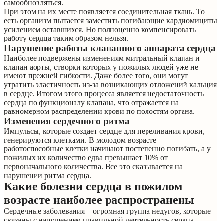
самообновляться.
При этом на их месте появляется соединительная ткань. То
есть организм пытается заместить погибающие кардиомициты
усилением оставшихся. Но полноценно компенсировать
работу сердца таким образом нельзя.
Нарушение работы клапанного аппарата сердца
Наиболее подвержены изменениям митральный клапан и
клапан аорты, створки которых у пожилых людей уже не
имеют прежней гибкости. Даже более того, они могут
утратить эластичность из-за возникающих отложений кальция
в сердце. Итогом этого процесса является недостаточность
сердца по функционалу клапана, что отражается на
равномерном распределении крови по полостям органа.
Изменения сердечного ритма
Импульсы, которые создает сердце для переливания крови,
генерируются клетками. В молодом возрасте
работоспособные клетки начинают постепенно погибать, а у
пожилых их количество едва превышает 10% от
первоначального количества. Все это сказывается на
нарушении ритма сердца.
Какие болезни сердца в пожилом
возрасте наиболее распространены
Сердечные заболевания – огромная группа недугов, которые
связаны с нарушением правильной деятельность сердца.