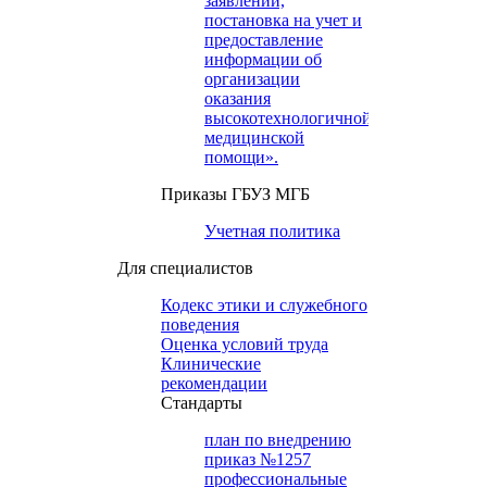
заявлений,
постановка на учет и
предоставление
информации об
организации
оказания
высокотехнологичной
медицинской
помощи».
Приказы ГБУЗ МГБ
Учетная политика
Для специалистов
Кодекс этики и служебного
поведения
Оценка условий труда
Клинические
рекомендации
Cтандарты
план по внедрению
приказ №1257
профессиональные