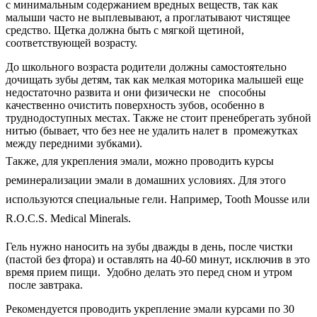
с минимальным содержанием вредных веществ, так как
малыши часто не выплевывают, а проглатывают чистящее
средство. Щетка должна быть с мягкой щетиной,
соответствующей возрасту.
До школьного возраста родители должны самостоятельно
дочищать зубы детям, так как мелкая моторика малышей еще
недостаточно развита и они физически не
способны
качественно очистить поверхность зубов, особенно в
труднодоступных местах. Также не стоит пренебрегать зубной
нитью (бывает, что без нее не удалить налет в
промежутках
между передними зубками).
Также, для укрепления эмали, можно проводить курсы
реминерализации эмали в домашних условиях. Для этого
используются специальные гели. Например,
Tooth
Mousse
или
R
.
O
.
C
.
S
.
Medical
Minerals
.
Гель нужно наносить на зубы дважды в день, после чистки
(пастой без фтора) и оставлять на 40-60 минут, исключив в это
время прием пищи.
Удобно делать это перед сном и утром
после завтрака.
Рекомендуется проводить укрепление эмали курсами по 30