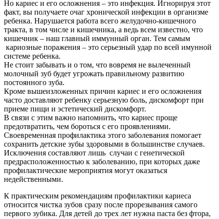
Но кариес и его осложнения – это инфекция. Игнорируя этот
факт, вы получаете очаг хронической инфекции в организме
ребенка. Нарушается работа всего желудочно-кишечного
тракта, в том числе и кишечника, а ведь всем известно, что
кишечник – наш главный иммунный орган. Тем самым
кариозные поражения – это серьезный удар по всей имунной
системе ребенка.
Не стоит забывать и о том, что вовремя не вылеченный
молочный зуб будет угрожать правильному развитию
постоянного зуба.
Кроме вышеизложенных причин кариес и его осложнения
часто доставляют ребенку серьезную боль, дискомфорт при
приеме пищи и эстетический дискомфорт.
В связи с этим важно напомнить, что кариес проще
предотвратить, чем бороться с его проявлениями.
Своевременная профилактика этого заболевания помогает
сохранить детские зубы здоровыми в большинстве случаев.
Исключения составляют лишь
случаи с генетической
предрасположенностью к заболеванию, при которых даже
профилактические мероприятия могут оказаться
недейственными.
К практическим рекомендациям профилактики кариеса
относится чистка зубов сразу после прорезывания самого
первого зубика. Для детей до трех лет нужна паста без фтора,