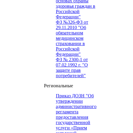
основах охраны
здоровья граждан в
Российской
Федерации"
ФЗ №326-ФЗ от
29.11.2010 "Об
обязательном
медицинском
страховании в
Российской
Федерации"
ФЗ № 2300-1 от
07.02.1992 г. "О
защите прав
потребителей"
Региональные
Приказ ДОЗН "Об
утверждении
административного
регламента
предоставления
государственной
услуги «Прием