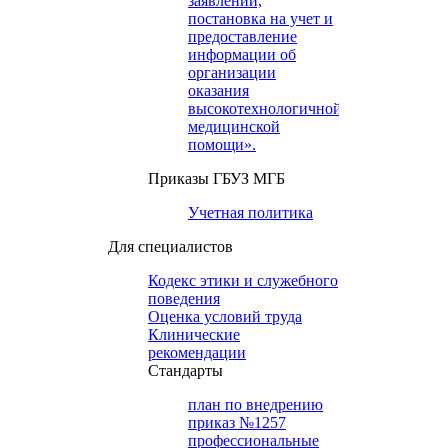
заявлений,
постановка на учет и
предоставление
информации об
организации
оказания
высокотехнологичной
медицинской
помощи».
Приказы ГБУЗ МГБ
Учетная политика
Для специалистов
Кодекс этики и служебного
поведения
Оценка условий труда
Клинические
рекомендации
Cтандарты
план по внедрению
приказ №1257
профессиональные