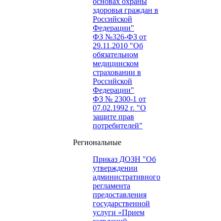
основах охраны
здоровья граждан в
Российской
Федерации"
ФЗ №326-ФЗ от
29.11.2010 "Об
обязательном
медицинском
страховании в
Российской
Федерации"
ФЗ № 2300-1 от
07.02.1992 г. "О
защите прав
потребителей"
Региональные
Приказ ДОЗН "Об
утверждении
административного
регламента
предоставления
государственной
услуги «Прием