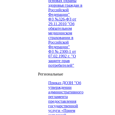
основах охраны
здоровья граждан в
Российской
Федерации"
ФЗ №326-ФЗ от
29.11.2010 "Об
обязательном
медицинском
страховании в
Российской
Федерации"
ФЗ № 2300-1 от
07.02.1992 г. "О
защите прав
потребителей"
Региональные
Приказ ДОЗН "Об
утверждении
административного
регламента
предоставления
государственной
услуги «Прием