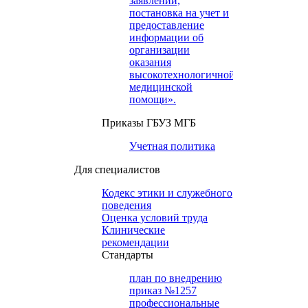
заявлений,
постановка на учет и
предоставление
информации об
организации
оказания
высокотехнологичной
медицинской
помощи».
Приказы ГБУЗ МГБ
Учетная политика
Для специалистов
Кодекс этики и служебного
поведения
Оценка условий труда
Клинические
рекомендации
Cтандарты
план по внедрению
приказ №1257
профессиональные