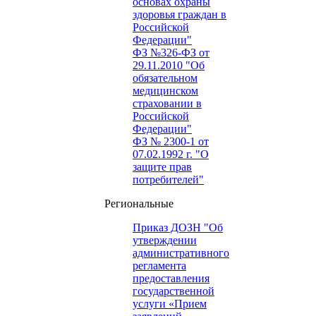
основах охраны
здоровья граждан в
Российской
Федерации"
ФЗ №326-ФЗ от
29.11.2010 "Об
обязательном
медицинском
страховании в
Российской
Федерации"
ФЗ № 2300-1 от
07.02.1992 г. "О
защите прав
потребителей"
Региональные
Приказ ДОЗН "Об
утверждении
административного
регламента
предоставления
государственной
услуги «Прием