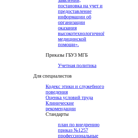
заявлений,
постановка на учет и
предоставление
информации об
организации
оказания
высокотехнологичной
медицинской
помощи».
Приказы ГБУЗ МГБ
Учетная политика
Для специалистов
Кодекс этики и служебного
поведения
Оценка условий труда
Клинические
рекомендации
Cтандарты
план по внедрению
приказ №1257
профессиональные