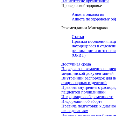
Пациентские организации
Проверь своё здоровье
Анкета онкология
Анкета по здоровому об
Рекомендации Минздрава
Статьи
Правила посещения пац
находящегося в отделен
реанимации и интенсив
(ОРИТ)
Доступная среда
Порядок ознакомления пациен
медицинской документацией
Внутренний распорядок для п
стационарных отделений
Правила внутреннего распоря
пациентов поликлиники
Информация о беременности
Информация об аборте
Правила подготовки к диагно
исследованиям
Перечнь жизненно необходим