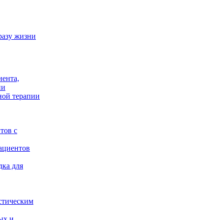
разу жизни
иента,
ии
ной терапии
тов с
ациентов
дка для
стическим
ых и