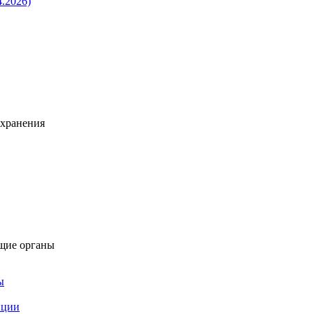
4.2026)
охранения
щие органы
ы
пции