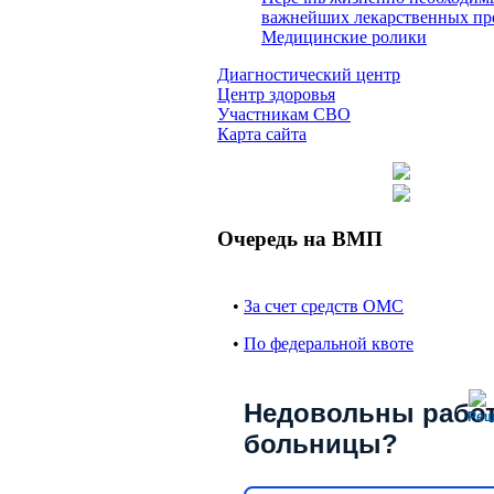
важнейших лекарственных пр
Медицинские ролики
Диагностический центр
Центр здоровья
Участникам СВО
Карта сайта
Очередь на ВМП
•
За счет средств ОМС
•
По федеральной квоте
Недовольны рабо
Реш
больницы?