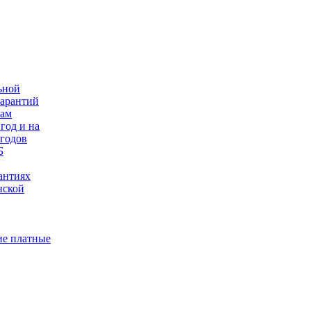
ьной
гарантий
нам
год и на
 годов
Б
антиях
нской
е платные