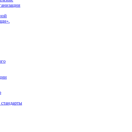
ганизации
ной
ощи».
ого
ции
ю
 стандарты