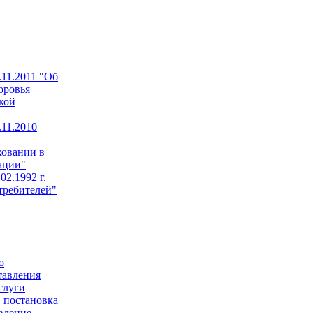
11.2011 "Об
оровья
кой
11.2010
ховании в
ации"
02.1992 г.
требителей"
о
тавления
слуги
 постановка
авление