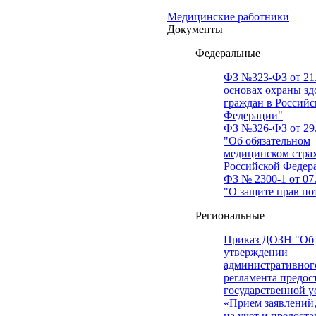
Медицинские работники
Документы
Федеральные
ФЗ №323-ФЗ от 21.
основах охраны зд
граждан в Российс
Федерации"
ФЗ №326-ФЗ от 29.
"Об обязательном
медицинском стра
Российской Федер
ФЗ № 2300-1 от 07.
"О защите прав по
Региональные
Приказ ДОЗН "Об
утверждении
административног
регламента предос
государственной у
«Прием заявлений,
на учет и предост