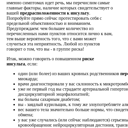
именно симптомах идет речь, мы перечислим самые
главные факторы, наличие которых свидетельствует о
вашей
предрасположенности к инсульту
.
Попробуйте прямо сейчас протестировать себя с
предельной объективностью и вниманием.
Предупреждаем: чем большее количество из
перечисленных нами пунктов относится лично к вам,
тем выше вероятность того, что с вами может
случиться эта неприятность. Любой из пунктов
говорит о том, что вы - в группе риска!
Итак, можно говорить о повышенном
риске
инсульта
, если:
один (или более) из ваших кровных родственников
пер
миокарда;
врачи диагностировали у вас склонность к микротром
уже не первый год вы страдаете артериальной гипертон
дисциркуляторной энцефалопатией;
вы больны сахарным диабетом;
вы - заядлый курильщик, к тому же злоупотребляете ал
вес вашего тела значительно больше нормы, что свиде
обмена;
у вас уже случались (или сейчас наблюдаются) серьез
кровообращения: нейроциркуляторная дистония, транз