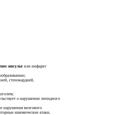
енес инсульт
или инфаркт
бообразованию;
ией, стенокардией,
коголем;
тельствует о нарушении липидного
ные нарушения мозгового
иторные ишемические атаки,