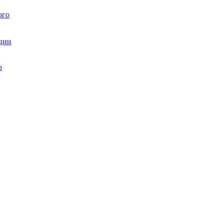
ого
ции
ю