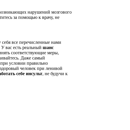
 возникающих нарушений мозгового
титесь за помощью к врачу, не
у себя все перечисленные нами
. У вас есть реальный
шанс
инять соответствующие меры,
аивайтесь. Даже самый
 при условии правильно
 здоровый человек при ленивой
аботать себе инсульт
, не будучи к