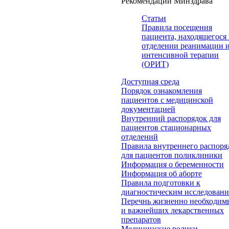
Рекомендации Минздрава
Статьи
Правила посещения
пациента, находящегося 
отделении реанимации 
интенсивной терапии
(ОРИТ)
Доступная среда
Порядок ознакомления
пациентов с медицинской
документацией
Внутренний распорядок для
пациентов стационарных
отделений
Правила внутреннего распоря
для пациентов поликлиники
Информация о беременности
Информация об аборте
Правила подготовки к
диагностическим исследован
Перечнь жизненно необходим
и важнейших лекарственных
препаратов
Медицинские ролики