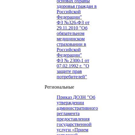
основах охраны
здоровья граждан в
Российской
Федерации"
ФЗ №326-ФЗ от
29.11.2010 "Об
обязательном
медицинском
страховании в
Российской
Федерации"
ФЗ № 2300-1 от
07.02.1992 г. "О
защите прав
потребителей"
Региональные
Приказ ДОЗН "Об
утверждении
административного
регламента
предоставления
государственной
услуги «Прием