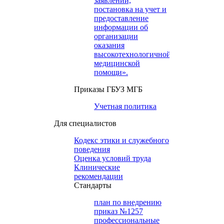
заявлений,
постановка на учет и
предоставление
информации об
организации
оказания
высокотехнологичной
медицинской
помощи».
Приказы ГБУЗ МГБ
Учетная политика
Для специалистов
Кодекс этики и служебного
поведения
Оценка условий труда
Клинические
рекомендации
Cтандарты
план по внедрению
приказ №1257
профессиональные