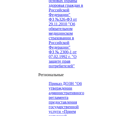
основах охраны
здоровья граждан в
Российской
Федерации"
ФЗ №326-ФЗ от
29.11.2010 "Об
обязательном
медицинском
страховании в
Российской
Федерации"
ФЗ № 2300-1 от
07.02.1992 г. "О
защите прав
потребителей"
Региональные
Приказ ДОЗН "Об
утверждении
административного
регламента
предоставления
государственной
услуги «Прием