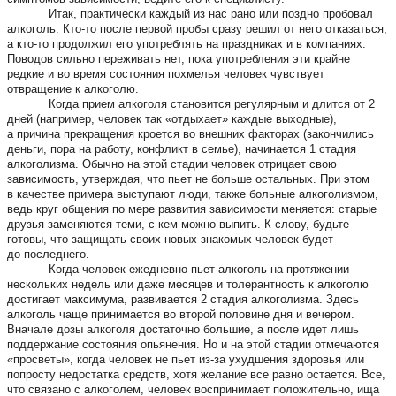
Итак, практически каждый из нас рано или поздно пробовал
алкоголь. Кто-то после первой пробы сразу решил от него отказаться,
а кто-то продолжил его употреблять на праздниках и в компаниях.
Поводов сильно переживать нет, пока употребления эти крайне
редкие и во время состояния похмелья человек чувствует
отвращение к алкоголю.
Когда прием алкоголя становится регулярным и длится от 2
дней (например, человек так «отдыхает» каждые выходные),
а причина прекращения кроется во внешних факторах (закончились
деньги, пора на работу, конфликт в семье), начинается 1 стадия
алкоголизма. Обычно на этой стадии человек отрицает свою
зависимость, утверждая, что пьет не больше остальных. При этом
в качестве примера выступают люди, также больные алкоголизмом,
ведь круг общения по мере развития зависимости меняется: старые
друзья заменяются теми, с кем можно выпить. К слову, будьте
готовы, что защищать своих новых знакомых человек будет
до последнего.
Когда человек ежедневно пьет алкоголь на протяжении
нескольких недель или даже месяцев и толерантность к алкоголю
достигает максимума, развивается 2 стадия алкоголизма. Здесь
алкоголь чаще принимается во второй половине дня и вечером.
Вначале дозы алкоголя достаточно большие, а после идет лишь
поддержание состояния опьянения. Но и на этой стадии отмечаются
«просветы», когда человек не пьет из-за ухудшения здоровья или
попросту недостатка средств, хотя желание все равно остается. Все,
что связано с алкоголем, человек воспринимает положительно, ища