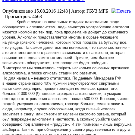
Опубликовано 15.08.2016 12:48
|
Автор: ГБУЗ МГБ
|
| Просмотров: 4663
Крайне редко на начальных стадиях алкоголизма люди
обращаются к специалистам, ведь зачастую употребление алкоголя
кажется нормой до тех пор, пока проблема не дойдет до критичного
уровня. Алкоголик представляется многим в образе лежащего
на улице грязного человека, который готов продать за бутылку все,
что угодно. На самом деле, все мы понимаем, что такое состояние –
это итог многолетнего развития зависимости от алкоголя, которая
начинается с едва заметных мелочей. Причем, чем быстрее
зависимость обнаружится, тем проще ее будет победить.
В материале мы попытались собрать несколько основных признаков
алкоголизма, а также описать стадии его развития.
Но для начала – немного статистики. По данным Минздрава РФ
в нашей стране около 40% мужчин злоупотребляют спиртными
напитками регулярно, процент женщин не меньше; кроме того,
больше 2 000 000 (!) человек страдают алкоголизмом, а умирают
ежегодно от отравления алкоголем – около 500 000. Конечно, число
людей, умерших от алкоголизма, гораздо больше, если включить
сюда, например, случаи обморожения, когда пьяный человек
засыпает в снегу, или смерти от болезни какого-то органа, который
был поврежден алкоголем в частности, а сколько убийств было
совершено под влиянием «градуса». И эти примеры – лишь верхушка
айсберга. Так что, при обнаружении у своего родственника или друга
симптомов зависимости, ведите его к специалисту.