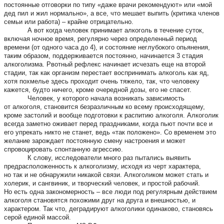
постоянные отговорки по типу «даже врачи рекомендуют» или «мой
дед пил и жил нормально», а все, что мешает выпить (критика членов
семьи или работа) – крайне отрицательно.
А вот когда человек принимает алкоголь в течение суток,
включая ночное время, регулярно через определенный период
времени (от одного часа до 4), и состояние неглубокого опьянения,
таким образом, поддерживается постоянно, начинается 3 стадия
алкоголизма. Рвотный рефлекс начинает исчезать еще на второй
стадии, так как организм перестает воспринимать алкоголь как яд,
хотя похмелье здесь проходит очень тяжело, так, что человеку
кажется, будто ничего, кроме очередной дозы, его не спасет.
Человек, у которого начала возникать зависимость
от алкоголя, становится безразличным ко всему происходящему,
кроме застолий и вообще подготовки к распитию алкоголя. Алкоголик
всегда заметно оживает перед праздниками, когда пьют почти все и
его упрекать никто не станет, ведь «так положено». Со временем это
желание зарождает постоянную смену настроения и может
спровоцировать спонтанную агрессию.
К слову, исследователи много раз пытались выявить
предрасположенность к алкоголизму, исходя из черт характера,
но так и не обнаружили никакой связи. Алкоголиком может стать и
холерик, и сангвиник, и творческий человек, и простой рабочий.
Но есть одна закономерность – все люди под регулярным действием
алкоголя становятся похожими друг на друга и внешностью, и
характером. Так что, деградируют алкоголики одинаково, становясь
серой единой массой.