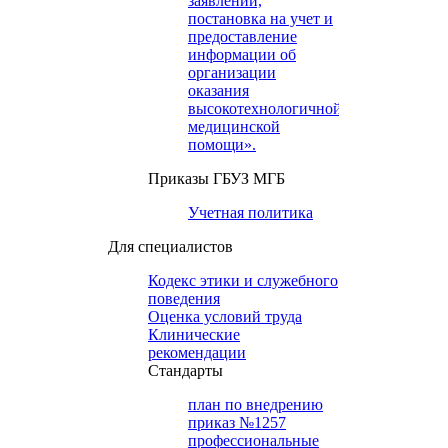
заявлений,
постановка на учет и
предоставление
информации об
организации
оказания
высокотехнологичной
медицинской
помощи».
Приказы ГБУЗ МГБ
Учетная политика
Для специалистов
Кодекс этики и служебного
поведения
Оценка условий труда
Клинические
рекомендации
Cтандарты
план по внедрению
приказ №1257
профессиональные