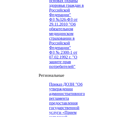
основах охраны
здоровья граждан в
Российской
Федерации"
ФЗ №326-ФЗ от
29.11.2010 "Об
обязательном
медицинском
страховании в
Российской
Федерации"
ФЗ № 2300-1 от
07.02.1992 г. "О
защите прав
потребителей"
Региональные
Приказ ДОЗН "Об
утверждении
административного
регламента
предоставления
государственной
услуги «Прием