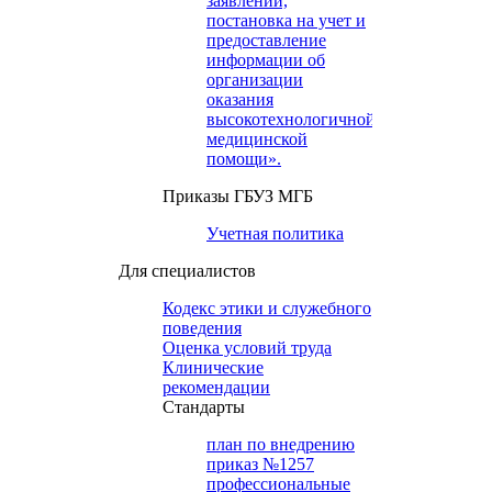
заявлений,
постановка на учет и
предоставление
информации об
организации
оказания
высокотехнологичной
медицинской
помощи».
Приказы ГБУЗ МГБ
Учетная политика
Для специалистов
Кодекс этики и служебного
поведения
Оценка условий труда
Клинические
рекомендации
Cтандарты
план по внедрению
приказ №1257
профессиональные