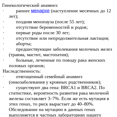
Гинекологический анамнез:
· раннее
менархе
(наступление месячных до 12
лет);
· поздняя менопауза (после 55 лет);
· отсутствие беременностей и родов;
· первые роды после 30 лет;
· отсутствие или непродолжительная лактация;
· аборты;
· предшествующие заболевания молочных желез
(травма, мастит, мастопатия);
· больные, леченные по поводу рака женских
половых органов;
Наследственность:
· отягощенный семейный анамнез
(онкозаболевания у кровных родственников);
· существуют два гена: BRCA1 и BRCA2. По
статистике, вероятность развития рака молочной
железы составляет 3–7%. Если же есть мутация в
этих генах, то риск вырастает до 40–80%.
Обследование на мутацию в данных генах
выполняется в частных лабораториях нашего