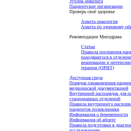
Уголок онколога
Пациентские организации
Проверь своё здоровье
Анкета онкология
Анкета по здоровому об
Рекомендации Минздрава
Статьи
Правила посещения пац
находящегося в отделен
реанимации и интенсив
терапии (ОРИТ)
Доступная среда
Порядок ознакомления пациен
медицинской документацией
Внутренний распорядок для п
стационарных отделений
Правила внутреннего распоря
пациентов поликлиники
Информация о беременности
Информация об аборте
Правила подготовки к диагно
исследованиям