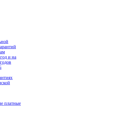
ьной
гарантий
нам
год и на
 годов
Б
антиях
нской
е платные