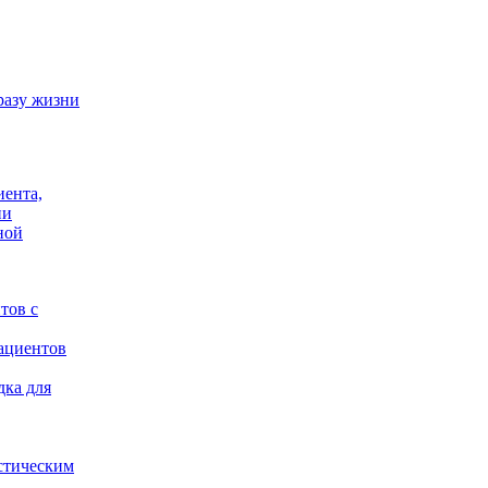
разу жизни
иента,
ии
ной
тов с
ациентов
дка для
стическим