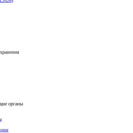
4.2026)
охранения
щие органы
ы
пции