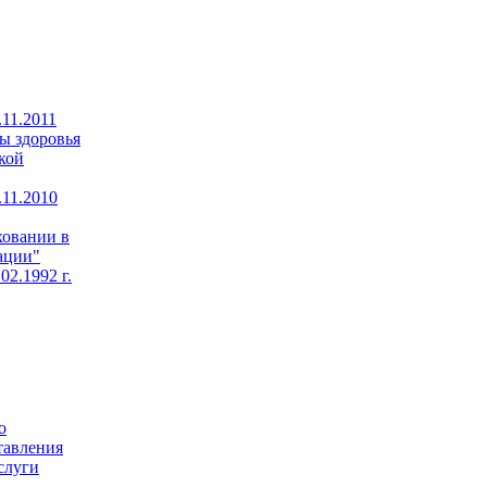
11.2011
ы здоровья
кой
11.2010
ховании в
ации"
02.1992 г.
о
тавления
слуги
,