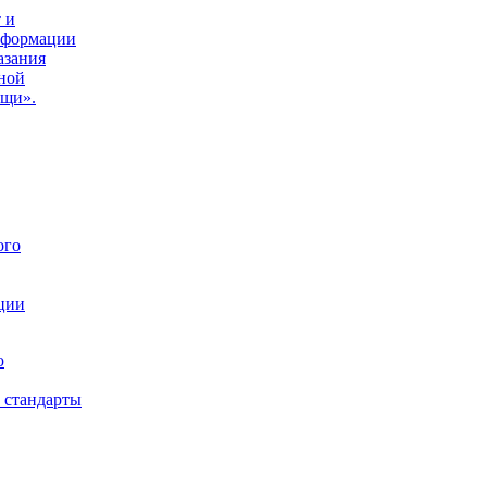
 и
нформации
азания
ной
ощи».
ого
ции
ю
 стандарты