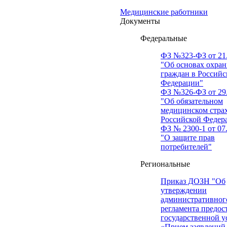
Медицинские работники
Документы
Федеральные
ФЗ №323-ФЗ от 21.
"Об основах охран
граждан в Российс
Федерации"
ФЗ №326-ФЗ от 29.
"Об обязательном
медицинском стра
Российской Федер
ФЗ № 2300-1 от 07.
"О защите прав
потребителей"
Региональные
Приказ ДОЗН "Об
утверждении
административног
регламента предос
государственной у
«Прием заявлений