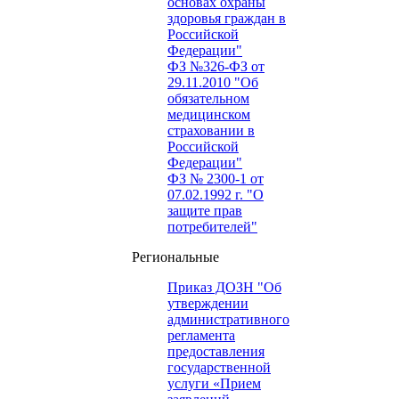
основах охраны
здоровья граждан в
Российской
Федерации"
ФЗ №326-ФЗ от
29.11.2010 "Об
обязательном
медицинском
страховании в
Российской
Федерации"
ФЗ № 2300-1 от
07.02.1992 г. "О
защите прав
потребителей"
Региональные
Приказ ДОЗН "Об
утверждении
административного
регламента
предоставления
государственной
услуги «Прием