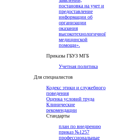
заявлений,
постановка на учет и
предоставление
информации об
организации
оказания
высокотехнологичной
медицинской
помощи».
Приказы ГБУЗ МГБ
Учетная политика
Для специалистов
Кодекс этики и служебного
поведения
Оценка условий труда
Клинические
рекомендации
Cтандарты
план по внедрению
приказ №1257
профессиональные