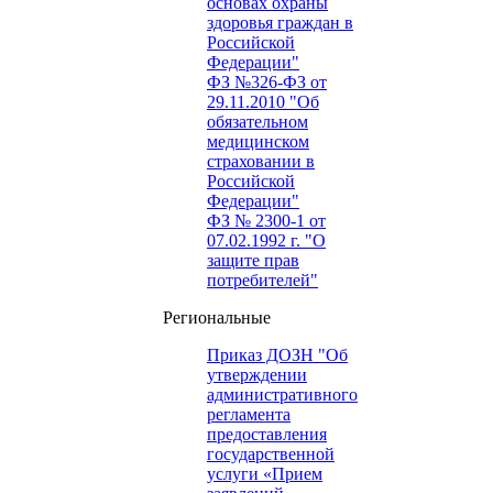
основах охраны
здоровья граждан в
Российской
Федерации"
ФЗ №326-ФЗ от
29.11.2010 "Об
обязательном
медицинском
страховании в
Российской
Федерации"
ФЗ № 2300-1 от
07.02.1992 г. "О
защите прав
потребителей"
Региональные
Приказ ДОЗН "Об
утверждении
административного
регламента
предоставления
государственной
услуги «Прием