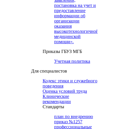
заявлений,
постановка на учет и
предоставление
информации об
организации
оказания
высокотехнологичной
медицинской
помощи».
Приказы ГБУЗ МГБ
Учетная политика
Для специалистов
Кодекс этики и служебного
поведения
Оценка условий труда
Клинические
рекомендации
Cтандарты
план по внедрению
приказ №1257
профессиональные