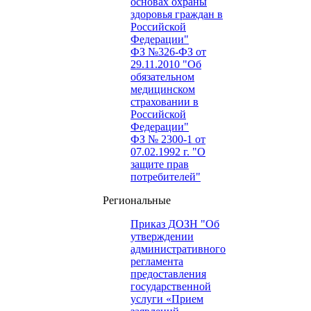
основах охраны
здоровья граждан в
Российской
Федерации"
ФЗ №326-ФЗ от
29.11.2010 "Об
обязательном
медицинском
страховании в
Российской
Федерации"
ФЗ № 2300-1 от
07.02.1992 г. "О
защите прав
потребителей"
Региональные
Приказ ДОЗН "Об
утверждении
административного
регламента
предоставления
государственной
услуги «Прием