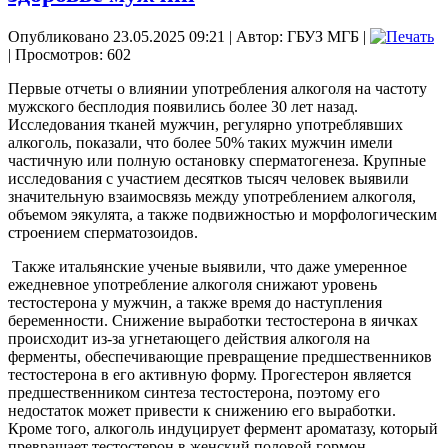
Опубликовано 23.05.2025 09:21
|
Автор: ГБУЗ МГБ
|
| Просмотров: 602
Первые отчеты о влиянии употребления алкоголя на частоту
мужского бесплодия появились более 30 лет назад.
Исследования тканей мужчин, регулярно употреблявших
алкоголь, показали, что более 50% таких мужчин имели
частичную или полную остановку сперматогенеза. Крупные
исследования с участием десятков тысяч человек выявили
значительную взаимосвязь между употреблением алкоголя,
объемом эякулята, а также подвижностью и морфологическим
строением сперматозоидов.
Также итальянские ученые выявили, что даже умеренное
ежедневное употребление алкоголя снижают уровень
тестостерона у мужчин, а также время до наступления
беременности. Снижение выработки тестостерона в яичках
происходит из-за угнетающего действия алкоголя на
ферменты, обеспечивающие превращение предшественников
тестостерона в его активную форму. Прогестерон является
предшественником синтеза тестостерона, поэтому его
недостаток может привести к снижению его выработки.
Кроме того, алкоголь индуцирует фермент ароматазу, который
превращает тестостерон в женский половой гормон