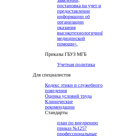
заявлений,
постановка на учет и
предоставление
информации об
организации
оказания
высокотехнологичной
медицинской
помощи».
Приказы ГБУЗ МГБ
Учетная политика
Для специалистов
Кодекс этики и служебного
поведения
Оценка условий труда
Клинические
рекомендации
Cтандарты
план по внедрению
приказ №1257
профессиональные