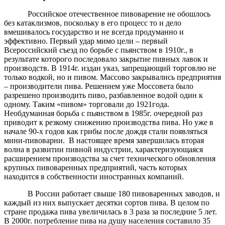
Российское отечественное пивоварение не обошлось
без катаклизмов, поскольку в его процесс то и дело
вмешивалось государство и не всегда продуманно и
эффективно. Первый удар мимо цели – первый
Всероссийский съезд по борьбе с пьянством в 1910г., в
результате которого последовало закрытие пивных лавок и
производств. В 1914г. издан указ, запрещающий торговлю не
только водкой, но и пивом. Массово закрывались предприятия
– производители пива. Решением уже Моссовета было
разрешено производить пиво, разбавленное водой один к
одному. Таким «пивом» торговали до 1921года.
Необдуманная борьба с пьянством в 1985г. очередной раз
приводит к резкому снижению производства пива. Но уже в
начале 90-х годов как грибы после дождя стали появляться
мини-пивоварни. В настоящее время завершилась вторая
волна в развитии пивной индустрии, характеризующаяся
расширением производства за счет технического обновления
крупных пивоваренных предприятий, часть которых
находится в собственности иностранных компаний.
В России работает свыше 180 пивоваренных заводов, и
каждый из них выпускает десятки сортов пива. В целом по
стране продажа пива увеличилась в 3 раза за последние 5 лет.
В 2000г. потребление пива на душу населения составило 35