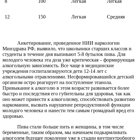
8
100
Легкая
Легкая
12
150
Легкая
Средняя
Анкетирование, проведенное НИИ наркологии
Минздрава РФ, выявило, что школьники старших классов и
студенты в течение дня выпивают 5-8 бутылок пива. Для
молодого человека эта доза уже критическая – формирующая
алкогольную зависимость. Все чаще в медицинские
учреждения госпитализируются дети 12-14 лет с
алкогольными отравлениями. Несформировавшийся детский
организм остро реагирует на поступление этанола.
Привыкание к алкоголю в этом возрасте развивается более
быстро и последствия его губительны для здоровья, так как
оно может привести к алкоголизму, способствовать развитию
наркомании, вызвать нарушение репродуктивной функции
молодого человека и нанести тем самым громадный вред его
здоровью.
Пива стали больше пить и женщины, в том числе
беременные, таким образом, мы начинаем подкармливать
алкоголем будущее поколение уже в стадии внутриутробного