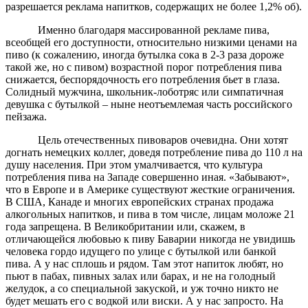
разрешается реклама напитков, содержащих не более 1,2% об).
Именно благодаря массированной рекламе пива,
всеобщей его доступности, относительно низкими ценами на
пиво (к сожалению, иногда бутылка сока в 2-3 раза дороже
такой же, но с пивом) возрастной порог потребления пива
снижается, беспорядочность его потребления бьет в глаза.
Солидный мужчина, школьник-лоботряс или симпатичная
девушка с бутылкой – ныне неотъемлемая часть российского
пейзажа.
Цель отечественных пивоваров очевидна. Они хотят
догнать немецких коллег, доведя потребление пива до 110 л на
душу населения. При этом умалчивается, что культура
потребления пива на Западе совершенно иная. «Забывают»,
что в Европе и в Америке существуют жесткие ограничения.
В США, Канаде и многих европейских странах продажа
алкогольных напитков, и пива в том числе, лицам моложе 21
года запрещена. В Великобритании или, скажем, в
отличающейся любовью к пиву Баварии никогда не увидишь
человека гордо идущего по улице с бутылкой или банкой
пива. А у нас сплошь и рядом. Там этот напиток любят, но
пьют в пабах, пивных залах или барах, и не на голодный
желудок, а со специальной закуской, и уж точно никто не
будет мешать его с водкой или виски. А у нас запросто. На