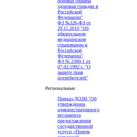
основах охраны
здоровья граждан в
Российской
Федерации"
ФЗ №326-ФЗ от
29.11.2010 "Об
обязательном
медицинском
страховании в
Российской
Федерации"
ФЗ № 2300-1 от
07.02.1992 г. "О
защите прав
потребителей"
Региональные
Приказ ДОЗН "Об
утверждении
административного
регламента
предоставления
государственной
услуги «Прием