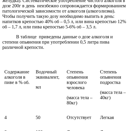
желудка). Систематическое употребление чистого алкоголя в
дозе 200г в день неизбежно сопровождается формированием
патологической зависимости от алкоголя (алкоголизма).
Чтобы получить такую дозу необходимо выпить в день:
напитков крепостью 40% об – 0,5 л, или вина крепостью 12%
об – 1,7 л, или пива крепостью 5-6% об – 3,5 л.
В таблице приведены данные о дозе алкоголя и
степени опьянения при употреблении 0,5 литра пива
различной крепости.
Содержание
Водочный
Степень
Степень
алкоголя в
эквивалент,
опьянения
опьянения
пиве в % об.
взрослого
подростка
мл
человека
(масса тела –
(масса тела –
40кг)
80кг)
4
50
Отсутствует
Легкая