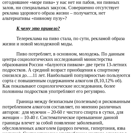
сегодняшнее «море пива» у нас нет ни пабов, ни пивных
залов, ни специальных закусок. Совершенно отсутствует
реклама здорового образа жизни – получается, нет
альтернативы «пивному пузу»?
К чему это привело?
Телереклама на пиво стала, по сути, рекламой образа
жизни и новой молодежной моды.
Пиво потребляет, в основном, молодежь. По данным
центра социологических исследований министерства
образования России «балуются пивком» две трети 13-летних
подростков. А средний возраст приобщения к спиртному
снизился до….11 лет. Наибольшей популярностью пользуются
сорта с повышенным содержанием алкоголя (8,10,12% об).
Как показывают социологические исследования, более
половины подростков употребляют его регулярно.
Граница между безопасным (полезным) и рискованным
потреблением алкоголя составляет, по мнению различных
авторов: для мужчин – 20-60 г чистого спирта в сутки, для
женщин – 10-40 г. Систематическое превышение данной
границы влечет за собой появление заболеваний,
обусловленных алкоголем (цирроз печени, гипертония, язва