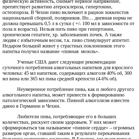
физическую активность, снимает нервное напряжение,
препятствует развитию атеросклероза, гипертонии,
остеопороза. В Чехии пиво включают в рацион хоккеистов
национальной сборной, полярников. Но… дневная норма не
должна превышать 0,5 л в сутки ( +/- 100 мл в зависимости от
пола и возраста). Нельзя пить пиво при гипертонии,
хроническом гепатите, хр. заболеваниях почек. А также
людям с избыточным весом, т.к. пиво стимулирует аппетит.
Недаром большой живот у страстных поклонников этого
напитка получил название «пивная мозоль».
Ученые США дают следующие рекомендации
суточного потребления алкогольных напитков для взрослого
человека: 45 мл напитков, содержащих алкоголя 40% об, 300
мл вина или 365 мл пива средней крепости (4-6% об).
Неумеренное потребление пива, как и любого другого
алкогольного напитка, может привести к формированию
патологической зависимости. Пивной алкоголизм известен
давно в Германии и Чехии.
Любители пива, потребляющие его в больших
количествах, рискуют своим здоровьем. У них может
сформироваться так называемое «пивное сердце» – огромных
размеров орган, ставший таким в результате перекачивания
большого количества жидкости. В Баварии, где пьют пиво в