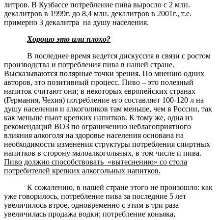
литров. В Кузбассе потребление пива выросло с 2 млн.
декалитров в 1999г. до 8,4 млн. декалитров в 2001г., т.е.
примерно 3 декалитра на душу населения.
Хорошо это или плохо?
В последнее время ведется дискуссия в связи с ростом
производства и потребления пива в нашей стране.
Высказываются полярные точки зрения. По мнению одних
авторов, это позитивный процесс. Пиво – это полезный
напиток считают они; в некоторых европейских странах
(Германия, Чехия) потребление его составляет 100-120 л на
душу населения и алкоголиков там меньше, чем в России, так
как меньше пьют крепких напитков. К тому же, одна из
рекомендаций ВОЗ по ограничению неблагоприятного
влияния алкоголя на здоровье населения основана на
необходимости изменения структуры потребления спиртных
напитков в сторону малоалкогольных, в том числе и пива.
Пиво должно способствовать «вытеснению» со стола
потребителей крепких алкогольных напитков.
К сожалению, в нашей стране этого не произошло: как
уже говорилось, потребление пива за последние 5 лет
увеличилось втрое, одновременно с этим в три раза
увеличилась продажа водки; потребление коньяка,