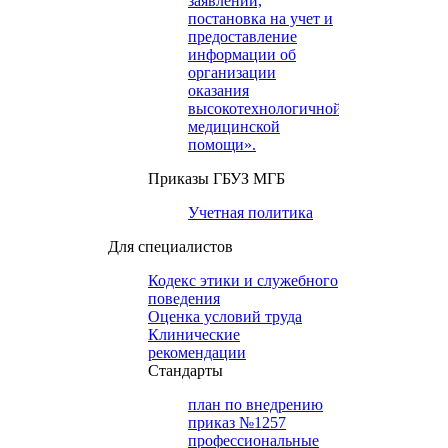
заявлений,
постановка на учет и
предоставление
информации об
организации
оказания
высокотехнологичной
медицинской
помощи».
Приказы ГБУЗ МГБ
Учетная политика
Для специалистов
Кодекс этики и служебного
поведения
Оценка условий труда
Клинические
рекомендации
Cтандарты
план по внедрению
приказ №1257
профессиональные