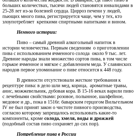
больших количествах, тысячи людей становятся инвалидами в
25-28 лет из-за болезней сердца. Цирроз печени у людей,
пьющих много пива, регистрируется чаще, чем у тех, кто
злоупотребляет крепкими спиртными напитками и вином.
Немного истории:
Пиво – самый древний алкогольный напиток в
истории человечества. Первым сведениям о приготовлении
пива с использованием ячменного солода около 9 тыс. лет.
Древние народы знали множество сортов пива, в том числе
горькое ячменное и мягкое с добавлением меда. У славянских
народов первое упоминание о пиве относится к 448 году.
В древности отсутствовали жесткие требования к
рецептуре пива: в дело шли мед, корица, ароматные травы,
анис, можжевельник, дубовая кора. В 15-16 веках варили пиво
с лечебными свойствами: розовое, полынное, шалфейное,
медовое и др., пока в 1516г. баварским герцогом Вильгельмом
IV
не был принят закон о чистоте пивного производства,
согласно которому запрещалось использовать какие-то
компоненты, кроме
солода, хмеля, воды и дрожжей
(подобный состав пиво сохраняет до сих пор).
Потребление пива в России