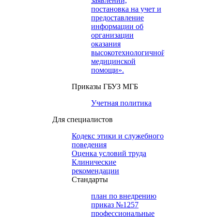
заявлений,
постановка на учет и
предоставление
информации об
организации
оказания
высокотехнологичной
медицинской
помощи».
Приказы ГБУЗ МГБ
Учетная политика
Для специалистов
Кодекс этики и служебного
поведения
Оценка условий труда
Клинические
рекомендации
Cтандарты
план по внедрению
приказ №1257
профессиональные