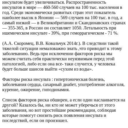
инсультом будет увеличиваться. Распространенность
инсультов в мире — 460-560 случаев на 100 тыс. населения в
год. Среди экономически развитых стран этот показатель
наиболее высок в Японии — 569 случаев на 100 тыс. в год, а
самый низкий — в Великобритании и Скандинавских странах
— 355-365, в России он составляет 1050. Летальность при
ишемическом инсульте - 39%, при геморрагическом - 71 %.
(А.А. Скоромец, В.В. Ковальчук 2014г.). В следствии такой
тяжелой ситуации немаловажно знать ,что приводит к этому
заболеванию. Ведь при исключении факторов риска мы
можем считать себя практически неуязвимым перед этой
патологией, либо если она все- таки случится, у человека
будет больше шансов выйти «сухим из воды».
Факторы риска инсульта : гипертоническая болезнь,
заболевания сердца, сахарный диабет, употребление алкоголя,
курение, ожирение, гиподинамия.
Список факторов риска обширен, а если один наслаивается на
другой? Казалось бы, ни кто не может уберечься от этого
заболевания, но вот простейшие рекомендации, соблюдая
которые помогут снизить риск появления инсульта и
последствий, если он произошел.