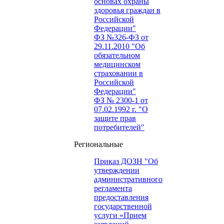
основах охраны
здоровья граждан в
Российской
Федерации"
ФЗ №326-ФЗ от
29.11.2010 "Об
обязательном
медицинском
страховании в
Российской
Федерации"
ФЗ № 2300-1 от
07.02.1992 г. "О
защите прав
потребителей"
Региональные
Приказ ДОЗН "Об
утверждении
административного
регламента
предоставления
государственной
услуги «Прием