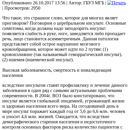
Опубликовано 26.10.2017 13:56
|
Автор: ГБУЗ МГБ
|
| Просмотров: 2950
Что такое, это страшное слово, которое для многих являет
приговором? Поговорим о церебральном инсульте. Основные
симптомы, когда должны надо заподозрить инсульт:
появляется слабость в руке, ноге, замедляется либо пропадает
речь, лицо становится асимметричным. Данная патология
представляет собой острое нарушение мозгового
кровообращения, которое может идти по 2 путям: (1)
кровоизлияние (так называемый геморрагический инсульт),
(2) ишемия (ишемический инсульт).
Высокая заболеваемость, смертность и инвалидизация
населения
вследствие инсультов ставят профилактику и лечение данного
заболевания в один ряд с самыми актуальными проблемами
современности. В 2004г. ВОЗ было констатировано, что
инсульт является глобальной эпидемией, угрожающей жизни
и здоровью населения всего мира. На сегодняшний день в
мире инсульт поражает каждый год от 5,6 до 6,6 млн. человек
и уносит 4,6 млн. жизней. Ожидается, что вследствие
демографического старения населения и недостаточного
контроля основных факторов риска количество пациентов с