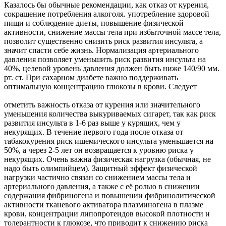
Казалось бы обычные рекомендации, как отказ от курения,
сокращение потребления алкоголя. употребление здоровой
пищи и соблюдение диеты, повышение физической
активности, снижение массы тела при избыточной массе тела,
позволит существенно снизить риск развития инсульта, а
значит спасти себе жизнь. Нормализация артериального
давления позволяет уменьшить риск развития инсульта на
40%, целевой уровень давления должен быть ниже 140/90 мм.
рт. ст. При сахарном диабете важно поддерживать
оптимальную концентрацию глюкозы в крови. Следует
отметить важность отказа от курения или значительного
уменьшения количества выкуриваемых сигарет, так как риск
развития инсульта в 1-6 раз выше у курящих, чем у
некурящих. В течение первого года после отказа от
табакокурения риск ишемического инсульта уменьшается на
50%, а через 2-5 лет он возвращается к уровню риска у
некурящих. Очень важна физическая нагрузка (обычная, не
надо быть олимпийцем). Защитный эффект физической
нагрузки частично связан со снижением массы тела и
артериального давления, а также с её ролью в снижении
содержания фибриногена и повышении фибринолитической
активности тканевого активатора плазминогена в плазме
крови, концентрации липопротеидов высокой плотности и
толерантности к глюкозе, что приводит к снижению риска