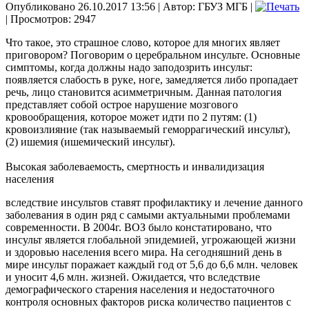
Опубликовано 26.10.2017 13:56
|
Автор: ГБУЗ МГБ
|
| Просмотров: 2947
Что такое, это страшное слово, которое для многих являет
приговором? Поговорим о церебральном инсульте. Основные
симптомы, когда должны надо заподозрить инсульт:
появляется слабость в руке, ноге, замедляется либо пропадает
речь, лицо становится асимметричным. Данная патология
представляет собой острое нарушение мозгового
кровообращения, которое может идти по 2 путям: (1)
кровоизлияние (так называемый геморрагический инсульт),
(2) ишемия (ишемический инсульт).
Высокая заболеваемость, смертность и инвалидизация
населения
вследствие инсультов ставят профилактику и лечение данного
заболевания в один ряд с самыми актуальными проблемами
современности. В 2004г. ВОЗ было констатировано, что
инсульт является глобальной эпидемией, угрожающей жизни
и здоровью населения всего мира. На сегодняшний день в
мире инсульт поражает каждый год от 5,6 до 6,6 млн. человек
и уносит 4,6 млн. жизней. Ожидается, что вследствие
демографического старения населения и недостаточного
контроля основных факторов риска количество пациентов с