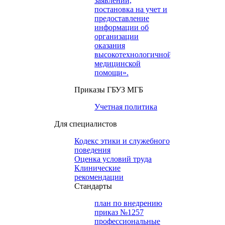
заявлений,
постановка на учет и
предоставление
информации об
организации
оказания
высокотехнологичной
медицинской
помощи».
Приказы ГБУЗ МГБ
Учетная политика
Для специалистов
Кодекс этики и служебного
поведения
Оценка условий труда
Клинические
рекомендации
Cтандарты
план по внедрению
приказ №1257
профессиональные