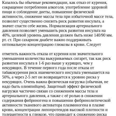
Казалось бы обычные рекомендации, как отказ от курения,
сокращение потребления алкоголя. употребление здоровой
пищи и соблюдение диеты, повышение физической
активности, снижение массы тела при избыточной массе тела,
позволит существенно снизить риск развития инсульта, а
значит спасти себе жизнь. Нормализация артериального
давления позволяет уменьшить риск развития инсульта на
40%, целевой уровень давления должен быть ниже 140/90 мм.
рт. ст. При сахарном диабете важно поддерживать
оптимальную концентрацию глюкозы в крови. Следует
отметить важность отказа от курения или значительного
уменьшения количества выкуриваемых сигарет, так как риск
развития инсульта в 1-6 раз выше у курящих, чем у
некурящих. В течение первого года после отказа от
табакокурения риск ишемического инсульта уменьшается на
50%, а через 2-5 лет он возвращается к уровню риска у
некурящих. Очень важна физическая нагрузка (обычная, не
надо быть олимпийцем). Защитный эффект физической
нагрузки частично связан со снижением массы тела и
артериального давления, а также с её ролью в снижении
содержания фибриногена и повышении фибринолитической
активности тканевого активатора плазминогена в плазме
крови, концентрации липопротеидов высокой плотности и
толерантности к глюкозе, что приводит к снижению риска