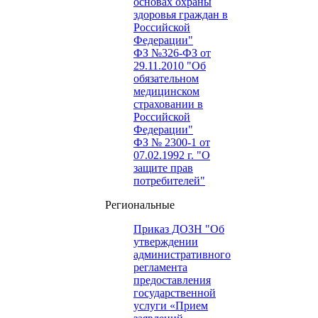
основах охраны
здоровья граждан в
Российской
Федерации"
ФЗ №326-ФЗ от
29.11.2010 "Об
обязательном
медицинском
страховании в
Российской
Федерации"
ФЗ № 2300-1 от
07.02.1992 г. "О
защите прав
потребителей"
Региональные
Приказ ДОЗН "Об
утверждении
административного
регламента
предоставления
государственной
услуги «Прием