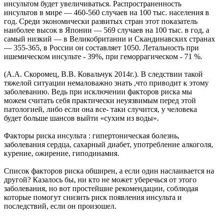
инсультом будет увеличиваться. Распространенность
инсультов в мире — 460-560 случаев на 100 тыс. населения в
год. Среди экономически развитых стран этот показатель
наиболее высок в Японии — 569 случаев на 100 тыс. в год, а
самый низкий — в Великобритании и Скандинавских странах
— 355-365, в России он составляет 1050. Летальность при
ишемическом инсульте - 39%, при геморрагическом - 71 %.
(А.А. Скоромец, В.В. Ковальчук 2014г.). В следствии такой
тяжелой ситуации немаловажно знать ,что приводит к этому
заболеванию. Ведь при исключении факторов риска мы
можем считать себя практически неуязвимым перед этой
патологией, либо если она все- таки случится, у человека
будет больше шансов выйти «сухим из воды».
Факторы риска инсульта : гипертоническая болезнь,
заболевания сердца, сахарный диабет, употребление алкоголя,
курение, ожирение, гиподинамия.
Список факторов риска обширен, а если один наслаивается на
другой? Казалось бы, ни кто не может уберечься от этого
заболевания, но вот простейшие рекомендации, соблюдая
которые помогут снизить риск появления инсульта и
последствий, если он произошел.