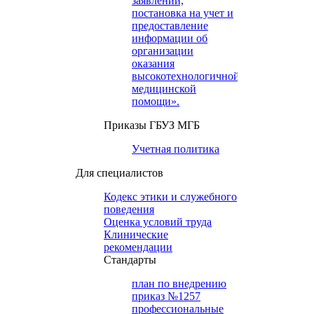
заявлений,
постановка на учет и
предоставление
информации об
организации
оказания
высокотехнологичной
медицинской
помощи».
Приказы ГБУЗ МГБ
Учетная политика
Для специалистов
Кодекс этики и служебного
поведения
Оценка условий труда
Клинические
рекомендации
Cтандарты
план по внедрению
приказ №1257
профессиональные