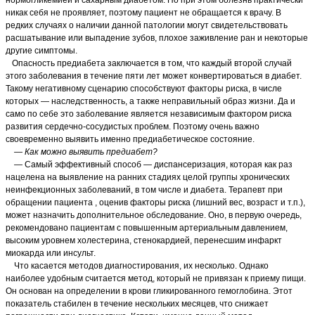
никак себя не проявляет, поэтому пациент не обращается к врачу. В
редких случаях о наличии данной патологии могут свидетельствовать
расшатывание или выпадение зубов, плохое заживление ран и некоторые
другие симптомы.
Опасность предиабета заключается в том, что каждый второй случай
этого заболевания в течение пяти лет может конвертироваться в диабет.
Такому негативному сценарию способствуют факторы риска, в числе
которых — наследственность, а также неправильный образ жизни. Да и
само по себе это заболевание является независимым фактором риска
развития сердечно-сосудистых проблем. Поэтому очень важно
своевременно выявить именно предиабетическое состояние.
— Как можно выявить предиабет?
— Самый эффективный способ — диспансеризация, которая как раз
нацелена на выявление на ранних стадиях целой группы хронических
неинфекционных заболеваний, в том числе и диабета. Терапевт при
обращении пациента , оценив факторы риска (лишний вес, возраст и т.п.),
может назначить дополнительное обследование. Оно, в первую очередь,
рекомендовано пациентам с повышенным артериальным давлением,
высоким уровнем холестерина, стенокардией, перенесшим инфаркт
миокарда или инсульт.
Что касается методов диагностирования, их несколько. Однако
наиболее удобным считается метод, который не привязан к приему пищи.
Он основан на определении в крови гликированного гемоглобина. Этот
показатель стабилен в течение нескольких месяцев, что снижает