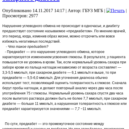
Опубликовано 14.11.2017 14:17
|
Автор: ГБУЗ МГБ
|
|
Просмотров: 2977
Нарушение углеводного обмена не происходит в одночасье, и диабету
предшествует состояние называемое «предиабетом». По мнению врачей,
это период, когда, изменив образ жизни, можно отсрочить или вовсе
избежать негативных последствий.
- Что такое предиабет?
- Предиабет — это нарушение углеводного обмена, которое
характеризуется изменением усвоения глюкозы. В результате, у пациента
повышается ее уровень в крови. Так, если нормальный уровень сахара при
заборе крови из пальца натощак независимо от возраста составляет —
3,3-5,5 ммоль/л, при сахарном диабете — 6,1 ммоль/л и выше, то при
предиабете — 5,5-6,0 ммоль/л. Для уточнения диагноза обычно
используют тест, позволяющий оценить толерантность к глюкозе. Сначала
берут пробы натощак, и делают повторный анализ через два часа после
употребления 75 г глюкозы. Нормальный уровень сахара спустя два часа
после выпитого раствора должен быть не более 7,7 ммоль/л, при сахарном
диабете — больше 11 ммоль/л, а нарушенная толерантность к глюкозе или
предиабет характеризуется значениями — 7,7 −11 ммоль/л.
По сути, предиабет — это промежуточное состояние между
нормогликемией и сахарным диабетом. Но при этом болезнь практически