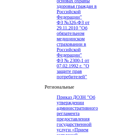
основах охраны
здоровья граждан в
Российской
Федерации"
ФЗ №326-ФЗ от
29.11.2010 "Об
обязательном
медицинском
страховании в
Российской
Федерации"
ФЗ № 2300-1 от
07.02.1992 г. "О
защите прав
потребителей"
Региональные
Приказ ДОЗН "Об
утверждении
административного
регламента
предоставления
государственной
услуги «Прием