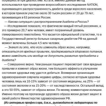
погрешности при диагностике. Кстати, именно данный метод
использовался при проведении всероссийского исследования NATION,
оценивающего распространенность диабета среди взрослого населения,
в котором приняли участие около 30 тысяч россиян от 20 до 79 лет,
проживающих в 63 регионах России.
— Какова ситуация с распространением диабета в России?
— Исследование показало, что фактически каждый пятый россиянин, а
это примерно 20,7 млн человек, имеет пограничный уровень
гликированного гемоглобина. Что касается официальной статистики, то в
Государственный регистр больных сахарным диабетом РФ на данный
момент включены больше 4,5 млн человек.
— Значит ли это, что если изменить образ жизни, например,
отказаться от вредных привычек, придерживаться здорового питания,
можно замедлить или вообще не допустить развитие предиабета и
диабета?
— Совершенно верно. Чем раньше пациент пересмотрит свои вредные
привычки и изменит образ жизни, тем большего эффекта в улучшении
состояния здоровья ему удастся добиться. Всемирная организация
здравоохранения озвучила недавно цифры, согласно которым здоровье
человека лишь на 10-15% зависит от состояния медицины, на 25% — от
состояния экологии и на 15-20% — от наследственности. Остальной вклад,
а это 50-55%, зависит от образа жизни. По-моему, комментарии излишни.
Именно поэтому на пропаганде здорового образа жизни делает акцент в
своей работе Министерство здравоохранения РФ.
(Из интервью профессора, д.м.н., руководителя лаборатории по