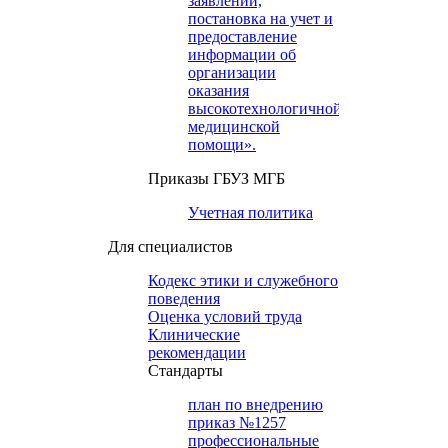
заявлений,
постановка на учет и
предоставление
информации об
организации
оказания
высокотехнологичной
медицинской
помощи».
Приказы ГБУЗ МГБ
Учетная политика
Для специалистов
Кодекс этики и служебного
поведения
Оценка условий труда
Клинические
рекомендации
Cтандарты
план по внедрению
приказ №1257
профессиональные