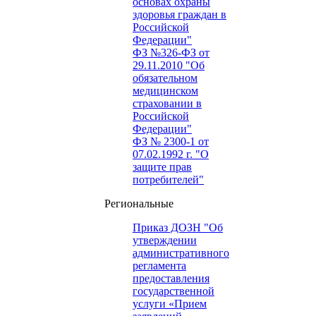
основах охраны
здоровья граждан в
Российской
Федерации"
ФЗ №326-ФЗ от
29.11.2010 "Об
обязательном
медицинском
страховании в
Российской
Федерации"
ФЗ № 2300-1 от
07.02.1992 г. "О
защите прав
потребителей"
Региональные
Приказ ДОЗН "Об
утверждении
административного
регламента
предоставления
государственной
услуги «Прием