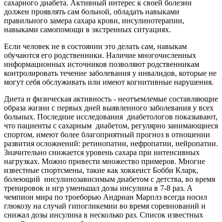
сахарного диабета. Активный интерес к своей болезни
должен проявлять сам больной, обладать навыками
правильного замера сахара крови, инсулинотерапии,
навыками самопомощи в экстренных ситуациях.
Если человек не в состоянии это делать сам, навыкам
обучаются его родственники. Наличие многочисленных
информационных источников позволяют родственникам
контролировать течение заболевания у инвалидов, которые не
могут себя обслуживать или имеют когнитивные нарушения.
Диета и физическая активность - неотъемлемые составляющие
образа жизни с первых дней выявленного заболевания у всех
больных. Последние исследования диабетологов показывают,
что пациенты с сахарным диабетом, регулярно занимающиеся
спортом, имеют более благоприятный прогноз в отношении
развития осложнений: ретинопатии, нефропатии, нейропатии.
Значительно снижается уровень сахара при интенсивных
нагрузках. Можно привести множество примеров. Многие
известные спортсмены, такие как хоккеист Бобби Кларк,
болеющий инсулинозависимым диабетом с детства, во время
тренировок и игр уменьшал дозы инсулина в 7-8 раз. А
чемпион мира по троеборью Андриан Марплз всегда носил
глюкозу на случай гипогликемии во время соревнований и
снижал дозы инсулина в несколько раз. Список известных