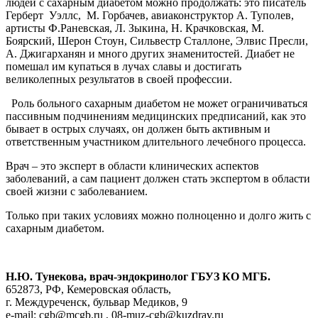
людей с сахарным диабетом можно продолжать: это писатель
Герберт Уэллс, М. Горбачев, авиаконструктор А. Туполев,
артисты Ф.Раневская, Л. Зыкина, Н. Крачковская, М.
Боярский, Шерон Стоун, Сильвестр Сталлоне, Элвис Пресли,
А. Джигарханян и много других знаменитостей. Диабет не
помешал им купаться в лучах славы и достигать
великолепных результатов в своей профессии.
Роль больного сахарным диабетом не может ограничиваться
пассивным подчинениям медицинских предписаний, как это
бывает в острых случаях, он должен быть активным и
ответственным участником длительного лечебного процесса.
Врач – это эксперт в области клинических аспектов
заболеваний, а сам пациент должен стать экспертом в области
своей жизни с заболеванием.
Только при таких условиях можно полноценно и долго жить с
сахарным диабетом.
Н.Ю. Тунекова, врач-эндокринолог ГБУЗ КО МГБ.
652873, РФ, Кемеровская область,
г. Междуреченск, бульвар Медиков, 9
e-mail: cgb@mcgb.ru , 08-muz-cgb@kuzdrav.ru