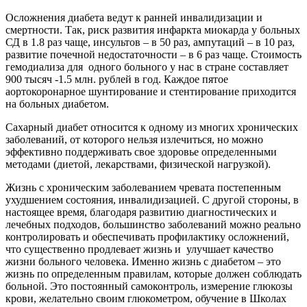
Осложнения диабета ведут к ранней инвалидизации и
смертности. Так, риск развития инфаркта миокарда у больных
СД в 1.8 раз чаще, инсультов – в 50 раз, ампутаций – в 10 раз,
развитие почечной недостаточности – в 6 раз чаще. Стоимость
гемодиализа для одного больного у нас в стране составляет
900 тысяч -1.5 млн. рублей в год. Каждое пятое
аортокоронарное шунтирование и стентирование приходится
на больных диабетом.
Сахарный диабет относится к одному из многих хронических
заболеваний, от которого нельзя излечиться, но можно
эффективно поддерживать свое здоровье определенными
методами (диетой, лекарствами, физической нагрузкой).
Жизнь с хроническим заболеванием чревата постепенным
ухудшением состояния, инвалидизацией. С другой стороны, в
настоящее время, благодаря развитию диагностических и
лечебных подходов, большинство заболеваний можно реально
контролировать и обеспечивать профилактику осложнений,
что существенно продлевает жизнь и улучшает качество
жизни больного человека. Именно жизнь с диабетом – это
жизнь по определенным правилам, которые должен соблюдать
больной. Это постоянный самоконтроль, измерение глюкозы
крови, желательно своим глюкометром, обучение в Школах