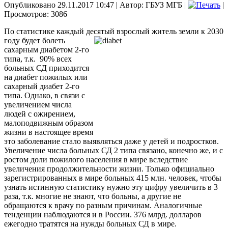
Опубликовано 29.11.2017 10:47
|
Автор: ГБУЗ МГБ
|
|
Просмотров: 3086
По статистике каждый десятый взрослый житель земли к 2030
году будет болеть
сахарным диабетом 2-го
типа, т.к. 90% всех
больных СД приходится
на диабет пожилых или
сахарный диабет 2-го
типа. Однако, в связи с
увеличением числа
людей с ожирением,
малоподвижным образом
жизни в настоящее время
это заболевание стало выявляться даже у детей и подростков.
Увеличение числа больных СД 2 типа связано, конечно же, и с
ростом доли пожилого населения в мире вследствие
увеличения продолжительности жизни. Только официально
зарегистрированных в мире больных 415 млн. человек, чтобы
узнать истинную статистику нужно эту цифру увеличить в 3
раза, т.к. многие не знают, что больны, а другие не
обращаются к врачу по разным причинам. Аналогичные
тенденции наблюдаются и в России. 376 млрд. долларов
ежегодно тратятся на нужды больных СД в мире.