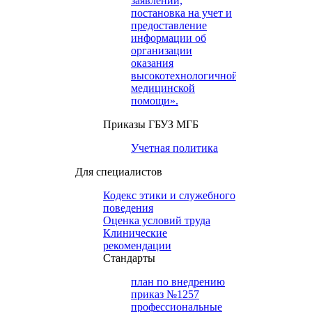
заявлений,
постановка на учет и
предоставление
информации об
организации
оказания
высокотехнологичной
медицинской
помощи».
Приказы ГБУЗ МГБ
Учетная политика
Для специалистов
Кодекс этики и служебного
поведения
Оценка условий труда
Клинические
рекомендации
Cтандарты
план по внедрению
приказ №1257
профессиональные