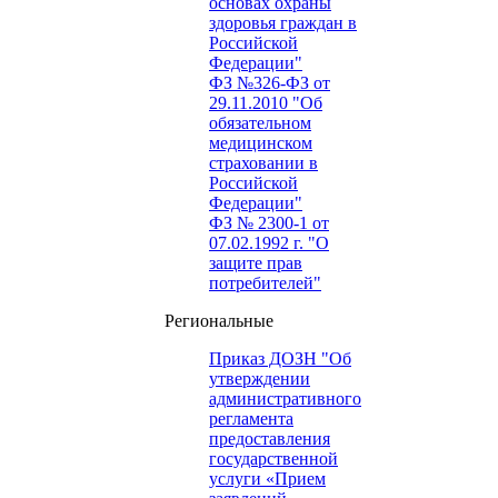
основах охраны
здоровья граждан в
Российской
Федерации"
ФЗ №326-ФЗ от
29.11.2010 "Об
обязательном
медицинском
страховании в
Российской
Федерации"
ФЗ № 2300-1 от
07.02.1992 г. "О
защите прав
потребителей"
Региональные
Приказ ДОЗН "Об
утверждении
административного
регламента
предоставления
государственной
услуги «Прием