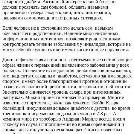
сахарного диабета. Активный интерес к своей болезни
должен проявлять сам больной, обладать навыками
правильного замера сахара крови, инсулинотерапии,
навыками самопомощи в экстренных ситуациях.
Если человек не в состоянии это делать сам, навыкам
обучаются его родственники. Наличие многочисленных
информационных источников позволяют родственникам
контролировать течение заболевания у инвалидов, которые не
могут себя обслуживать или имеют когнитивные нарушения.
Диета и физическая активность - неотъемлемые составляющие
образа жизни с первых дней выявленного заболевания у всех
больных. Последние исследования диабетологов показывают,
что пациенты с сахарным диабетом, регулярно занимающиеся
спортом, имеют более благоприятный прогноз в отношении
развития осложнений: ретинопатии, нефропатии, нейропатии.
Значительно снижается уровень сахара при интенсивных
нагрузках. Можно привести множество примеров. Многие
известные спортсмены, такие как хоккеист Бобби Кларк,
болеющий инсулинозависимым диабетом с детства, во время
тренировок и игр уменьшал дозы инсулина в 7-8 раз. А
чемпион мира по троеборью Андриан Марплз всегда носил
глюкозу на случай гипогликемии во время соревнований и
снижал дозы инсулина в несколько раз. Список известных