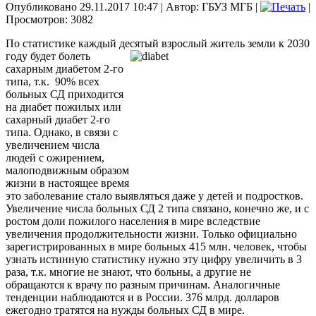
Опубликовано 29.11.2017 10:47
|
Автор: ГБУЗ МГБ
|
|
Просмотров: 3082
По статистике каждый десятый взрослый житель земли к 2030
году будет болеть
сахарным диабетом 2-го
типа, т.к. 90% всех
больных СД приходится
на диабет пожилых или
сахарный диабет 2-го
типа. Однако, в связи с
увеличением числа
людей с ожирением,
малоподвижным образом
жизни в настоящее время
это заболевание стало выявляться даже у детей и подростков.
Увеличение числа больных СД 2 типа связано, конечно же, и с
ростом доли пожилого населения в мире вследствие
увеличения продолжительности жизни. Только официально
зарегистрированных в мире больных 415 млн. человек, чтобы
узнать истинную статистику нужно эту цифру увеличить в 3
раза, т.к. многие не знают, что больны, а другие не
обращаются к врачу по разным причинам. Аналогичные
тенденции наблюдаются и в России. 376 млрд. долларов
ежегодно тратятся на нужды больных СД в мире.