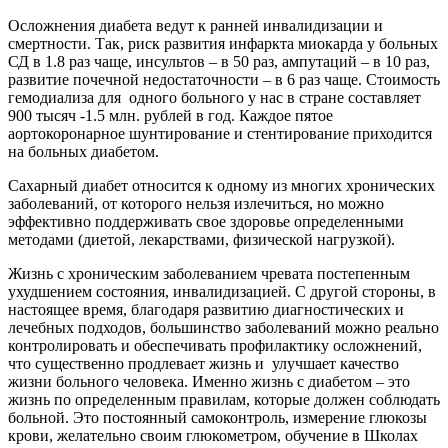
Осложнения диабета ведут к ранней инвалидизации и
смертности. Так, риск развития инфаркта миокарда у больных
СД в 1.8 раз чаще, инсультов – в 50 раз, ампутаций – в 10 раз,
развитие почечной недостаточности – в 6 раз чаще. Стоимость
гемодиализа для одного больного у нас в стране составляет
900 тысяч -1.5 млн. рублей в год. Каждое пятое
аортокоронарное шунтирование и стентирование приходится
на больных диабетом.
Сахарный диабет относится к одному из многих хронических
заболеваний, от которого нельзя излечиться, но можно
эффективно поддерживать свое здоровье определенными
методами (диетой, лекарствами, физической нагрузкой).
Жизнь с хроническим заболеванием чревата постепенным
ухудшением состояния, инвалидизацией. С другой стороны, в
настоящее время, благодаря развитию диагностических и
лечебных подходов, большинство заболеваний можно реально
контролировать и обеспечивать профилактику осложнений,
что существенно продлевает жизнь и улучшает качество
жизни больного человека. Именно жизнь с диабетом – это
жизнь по определенным правилам, которые должен соблюдать
больной. Это постоянный самоконтроль, измерение глюкозы
крови, желательно своим глюкометром, обучение в Школах