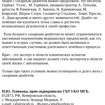
людей с сахарным диабетом можно продолжать: это писатель
Герберт Уэллс, М. Горбачев, авиаконструктор А. Туполев,
артисты Ф.Раневская, Л. Зыкина, Н. Крачковская, М.
Боярский, Шерон Стоун, Сильвестр Сталлоне, Элвис Пресли,
А. Джигарханян и много других знаменитостей. Диабет не
помешал им купаться в лучах славы и достигать
великолепных результатов в своей профессии.
Роль больного сахарным диабетом не может ограничиваться
пассивным подчинениям медицинских предписаний, как это
бывает в острых случаях, он должен быть активным и
ответственным участником длительного лечебного процесса.
Врач – это эксперт в области клинических аспектов
заболеваний, а сам пациент должен стать экспертом в области
своей жизни с заболеванием.
Только при таких условиях можно полноценно и долго жить с
сахарным диабетом.
Н.Ю. Тунекова, врач-эндокринолог ГБУЗ КО МГБ.
652873, РФ, Кемеровская область,
г. Междуреченск, бульвар Медиков, 9
e-mail: cgb@mcgb.ru , 08-muz-cgb@kuzdrav.ru