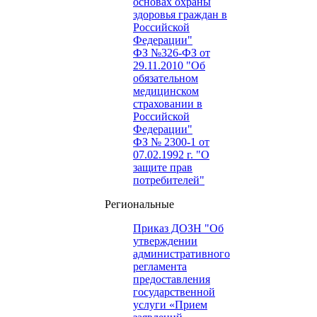
основах охраны
здоровья граждан в
Российской
Федерации"
ФЗ №326-ФЗ от
29.11.2010 "Об
обязательном
медицинском
страховании в
Российской
Федерации"
ФЗ № 2300-1 от
07.02.1992 г. "О
защите прав
потребителей"
Региональные
Приказ ДОЗН "Об
утверждении
административного
регламента
предоставления
государственной
услуги «Прием