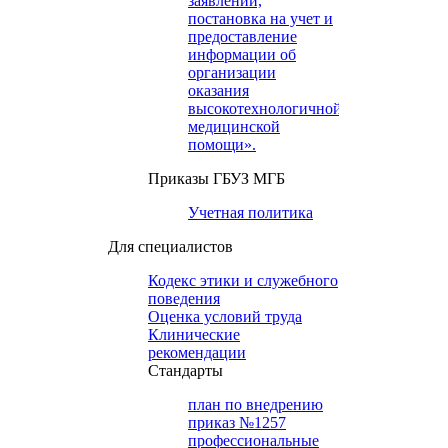
заявлений,
постановка на учет и
предоставление
информации об
организации
оказания
высокотехнологичной
медицинской
помощи».
Приказы ГБУЗ МГБ
Учетная политика
Для специалистов
Кодекс этики и служебного
поведения
Оценка условий труда
Клинические
рекомендации
Cтандарты
план по внедрению
приказ №1257
профессиональные