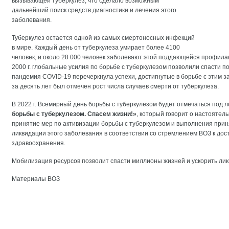
вызывающей туберкулез, что сделало возможным
дальнейший поиск средств диагностики и лечения этого
заболевания.
Туберкулез остается одной из самых смертоносных инфекций
в мире. Каждый день от туберкулеза умирает более 4100
человек, и около 28 000 человек заболевают этой поддающейся профилак
2000 г. глобальные усилия по борьбе с туберкулезом позволили спасти 
пандемия COVID-19 перечеркнула успехи, достигнутые в борьбе с этим за
за десять лет был отмечен рост числа случаев смерти от туберкулеза.
В 2022 г. Всемирный день борьбы с туберкулезом будет отмечаться под 
борьбы с туберкулезом. Спасем жизни!»
, который говорит о настоятел
принятие мер по активизации борьбы с туберкулезом и выполнения при
ликвидации этого заболевания в соответствии со стремлением ВОЗ к до
здравоохранения.
Мобилизация ресурсов позволит спасти миллионы жизней и ускорить ли
Материалы ВОЗ