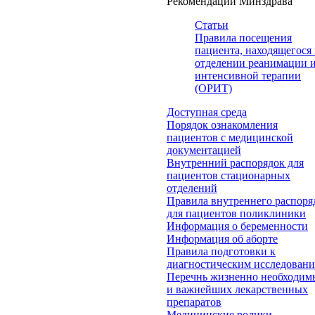
Рекомендации Минздрава
Статьи
Правила посещения
пациента, находящегося 
отделении реанимации 
интенсивной терапии
(ОРИТ)
Доступная среда
Порядок ознакомления
пациентов с медицинской
документацией
Внутренний распорядок для
пациентов стационарных
отделений
Правила внутреннего распоря
для пациентов поликлиники
Информация о беременности
Информация об аборте
Правила подготовки к
диагностическим исследован
Перечнь жизненно необходим
и важнейших лекарственных
препаратов
Медицинские ролики