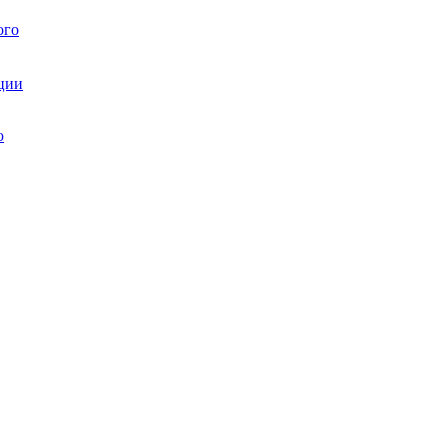
ого
ции
ю