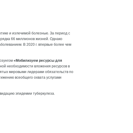
тике и излечимой болезнью. За период с
порядка 66 миллионов жизней. Однако
болеванием. В 2020 г. впервые более чем
лозунгом
«Мобилизуем ресурсы для
ьной необходимости вложения ресурсов в
нятых мировыми лидерами обязательств по
стижению всеобщего охвата услугами
квидацию эпидемии туберкулеза.