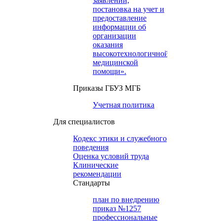
заявлений,
постановка на учет и
предоставление
информации об
организации
оказания
высокотехнологичной
медицинской
помощи».
Приказы ГБУЗ МГБ
Учетная политика
Для специалистов
Кодекс этики и служебного
поведения
Оценка условий труда
Клинические
рекомендации
Cтандарты
план по внедрению
приказ №1257
профессиональные