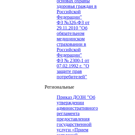
основах охраны
здоровья граждан в
Российской
Федерации"
ФЗ №326-ФЗ от
29.11.2010 "Об
обязательном
медицинском
страховании в
Российской
Федерации"
ФЗ № 2300-1 от
07.02.1992 г. "О
защите прав
потребителей"
Региональные
Приказ ДОЗН "Об
утверждении
административного
регламента
предоставления
государственной
услуги «Прием