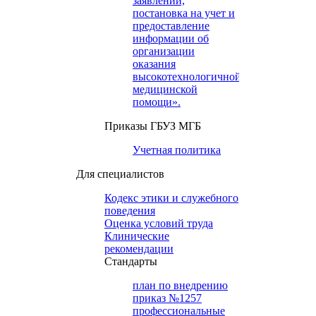
заявлений,
постановка на учет и
предоставление
информации об
организации
оказания
высокотехнологичной
медицинской
помощи».
Приказы ГБУЗ МГБ
Учетная политика
Для специалистов
Кодекс этики и служебного
поведения
Оценка условий труда
Клинические
рекомендации
Cтандарты
план по внедрению
приказ №1257
профессиональные