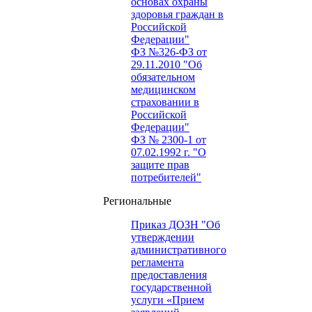
основах охраны
здоровья граждан в
Российской
Федерации"
ФЗ №326-ФЗ от
29.11.2010 "Об
обязательном
медицинском
страховании в
Российской
Федерации"
ФЗ № 2300-1 от
07.02.1992 г. "О
защите прав
потребителей"
Региональные
Приказ ДОЗН "Об
утверждении
административного
регламента
предоставления
государственной
услуги «Прием