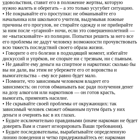
удовольствия, ставит его в положение жертвы, которую
нужно жалеть и оберегать – а это только усугубит ситуацию.
• Не покрывайте его проступки: не обманывайте его
начальника или школьного учителя, выдумывая ложные
причины его прогулов, не стирайте одежду и не прибирайте
за ним после «угарной» ночи, если это совершеннолетний —
не «вытаскивайте» из полиции. Попытки решить за него все
его проблемы не дадут человеку возможности прочувствовать
всю тяжесть последствий своего образа жизни.
• Говорите о его болезни в подходящий момент, избегайте
дискуссий и упрёков, не спорьте ни с трезвым, ни с пьяным.
• Не давайте ему деньги на спиртное и наркотики: сколько бы
вы ни дали, вы этим не убережете его от воровства и
вымогательства – ему все равно будет мало.
• Помните, что зависимым человеком владеет его
зависимость: он готов обманывать вас ради получения денег
на дозу алкоголя или наркотиков — он готов красть,
вымогать, применять насилие.
• Не скрывайте своей проблемы от окружающих: так
зависимый человек сможет обманным путем брать у них
деньги и очернять вас в их глазах.
• Будьте исключительно правдивыми (иначе наркоман не будет
доверять Вам и станет игнорировать Ваши требования).
• Будьте последовательны, вырабатывайте определенную
линию поведения и четко придерживайтесь ее: наркоман