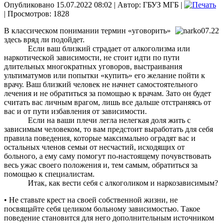
Опубликовано 15.07.2022 08:02
|
Автор: ГБУЗ МГБ
|
| Просмотров: 1828
В классическом понимании термин «уговорить»
здесь вряд ли подойдет.
Если ваш близкий страдает от алкоголизма или
наркотической зависимости, не стоит идти по пути
длительных многократных уговоров, выстраивания
ультиматумов или попытки «купить» его желание пойти к
врачу. Ваш близкий человек не начнет самостоятельного
лечения и не обратиться за помощью к врачам. Зато он будет
считать вас личным врагом, лишь все дальше отстраняясь от
вас и от пути избавления от зависимости.
Если на ваши плечи легла нелегкая доля жить с
зависимым человеком, то вам предстоит выработать для себя
правила поведения, которые максимально оградят вас и
остальных членов семьи от несчастий, исходящих от
больного, а ему саму помогут по-настоящему почувствовать
весь ужас своего положения и, тем самым, обратиться за
помощью к специалистам.
Итак, как вести себя с алкоголиком и наркозависимым?
• Не ставьте крест на своей собственной жизни, не
посвящайте себя целиком больному зависимостью. Такое
поведение становится для него дополнительным источником