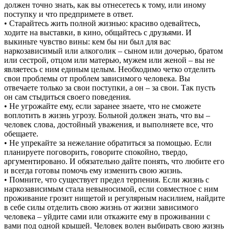
должен точно знать, как вы отнесетесь к тому, или иному
поступку и что предпримете в ответ.
• Старайтесь жить полной жизнью: красиво одевайтесь,
ходите на выставки, в кино, общайтесь с друзьями. И
выкиньте чувство вины: кем бы ни был для вас
наркозависимый или алкоголик – сыном или дочерью, братом
или сестрой, отцом или матерью, мужем или женой – вы не
являетесь с ним единым целым. Необходимо четко отделить
свои проблемы от проблем зависимого человека. Вы
отвечаете только за свои поступки, а он – за свои. Так пусть
он сам стыдиться своего поведения.
• Не угрожайте ему, если заранее знаете, что не сможете
воплотить в жизнь угрозу. Больной должен знать, что вы –
человек слова, достойный уважения, и выполняете все, что
обещаете.
• Не упрекайте за нежелание обратиться за помощью. Если
планируете поговорить, говорите спокойно, твердо,
аргументировано. И обязательно дайте понять, что любите его
и всегда готовы помочь ему изменить свою жизнь.
• Помните, что существует предел терпения. Если жизнь с
наркозависимым стала невыносимой, если совместное с ним
проживание грозит нищетой и регулярным насилием, найдите
в себе силы отделить свою жизнь от жизни зависимого
человека – уйдите сами или откажите ему в проживании с
вами под одной крышей. Человек волен выбирать свою жизнь