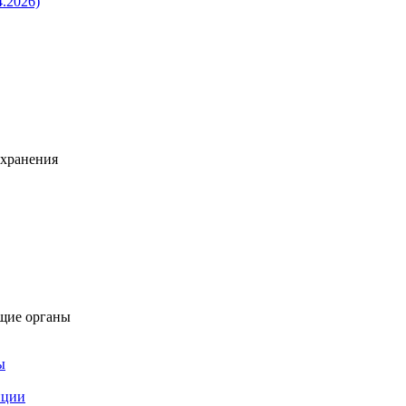
4.2026)
охранения
щие органы
ы
пции