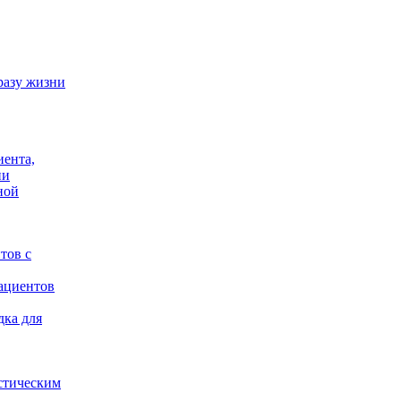
разу жизни
иента,
ии
ной
тов с
ациентов
дка для
стическим