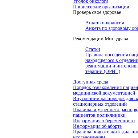
Уголок онколога
Пациентские организации
Проверь своё здоровье
Анкета онкология
Анкета по здоровому об
Рекомендации Минздрава
Статьи
Правила посещения пац
находящегося в отделен
реанимации и интенсив
терапии (ОРИТ)
Доступная среда
Порядок ознакомления пациен
медицинской документацией
Внутренний распорядок для п
стационарных отделений
Правила внутреннего распоря
пациентов поликлиники
Информация о беременности
Информация об аборте
Правила подготовки к диагно
исследованиям