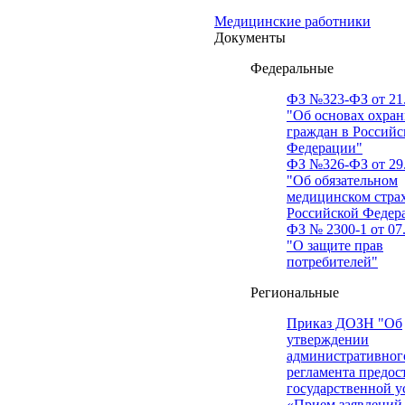
Медицинские работники
Документы
Федеральные
ФЗ №323-ФЗ от 21.
"Об основах охран
граждан в Российс
Федерации"
ФЗ №326-ФЗ от 29.
"Об обязательном
медицинском стра
Российской Федер
ФЗ № 2300-1 от 07.
"О защите прав
потребителей"
Региональные
Приказ ДОЗН "Об
утверждении
административног
регламента предос
государственной у
«Прием заявлений