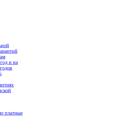
ьной
гарантий
нам
год и на
 годов
Б
антиях
нской
е платные