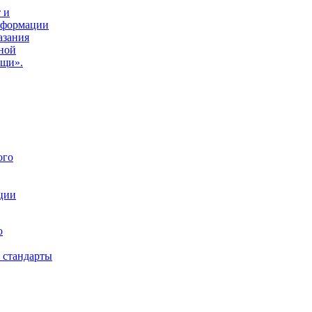
 и
нформации
азания
ной
ощи».
ого
ции
ю
 стандарты