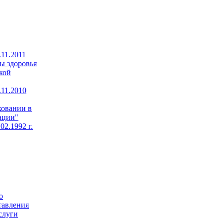
11.2011
ы здоровья
кой
11.2010
ховании в
ации"
02.1992 г.
о
тавления
слуги
,