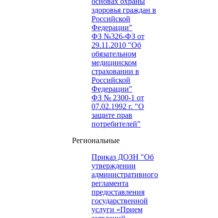
основах охраны
здоровья граждан в
Российской
Федерации"
ФЗ №326-ФЗ от
29.11.2010 "Об
обязательном
медицинском
страховании в
Российской
Федерации"
ФЗ № 2300-1 от
07.02.1992 г. "О
защите прав
потребителей"
Региональные
Приказ ДОЗН "Об
утверждении
административного
регламента
предоставления
государственной
услуги «Прием