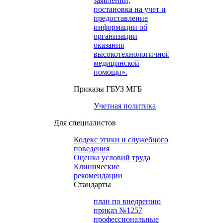
заявлений,
постановка на учет и
предоставление
информации об
организации
оказания
высокотехнологичной
медицинской
помощи».
Приказы ГБУЗ МГБ
Учетная политика
Для специалистов
Кодекс этики и служебного
поведения
Оценка условий труда
Клинические
рекомендации
Cтандарты
план по внедрению
приказ №1257
профессиональные