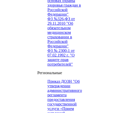
основах охраны
здоровья граждан в
Российской
Федерации"
ФЗ №326-ФЗ от
29.11.2010 "Об
обязательном
медицинском
страховании в
Российской
Федерации"
ФЗ № 2300-1 от
07.02.1992 г. "О
защите прав
потребителей"
Региональные
Приказ ДОЗН "Об
утверждении
административного
регламента
предоставления
государственной
услуги «Прием