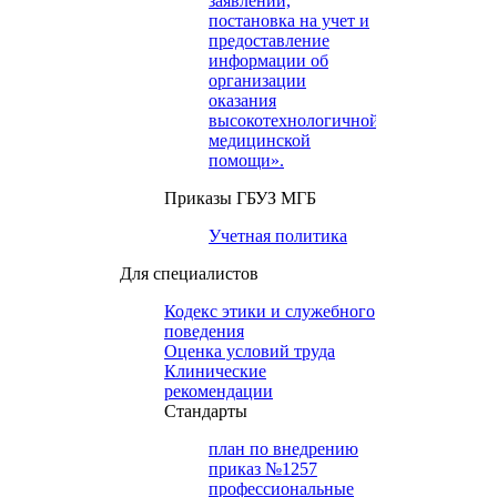
заявлений,
постановка на учет и
предоставление
информации об
организации
оказания
высокотехнологичной
медицинской
помощи».
Приказы ГБУЗ МГБ
Учетная политика
Для специалистов
Кодекс этики и служебного
поведения
Оценка условий труда
Клинические
рекомендации
Cтандарты
план по внедрению
приказ №1257
профессиональные