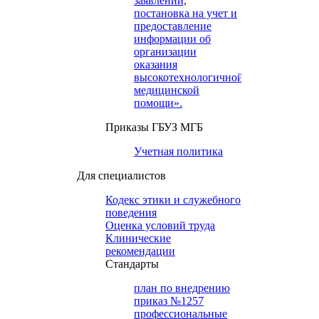
заявлений,
постановка на учет и
предоставление
информации об
организации
оказания
высокотехнологичной
медицинской
помощи».
Приказы ГБУЗ МГБ
Учетная политика
Для специалистов
Кодекс этики и служебного
поведения
Оценка условий труда
Клинические
рекомендации
Cтандарты
план по внедрению
приказ №1257
профессиональные