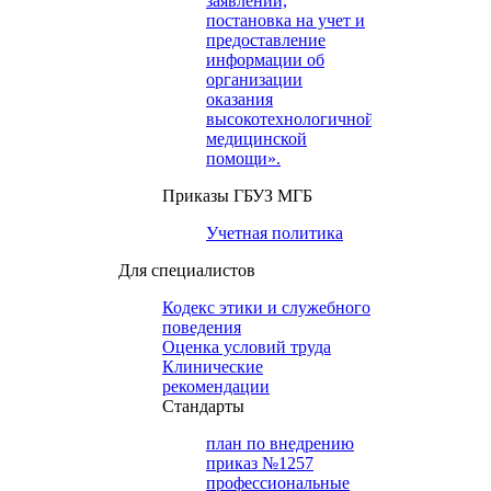
заявлений,
постановка на учет и
предоставление
информации об
организации
оказания
высокотехнологичной
медицинской
помощи».
Приказы ГБУЗ МГБ
Учетная политика
Для специалистов
Кодекс этики и служебного
поведения
Оценка условий труда
Клинические
рекомендации
Cтандарты
план по внедрению
приказ №1257
профессиональные