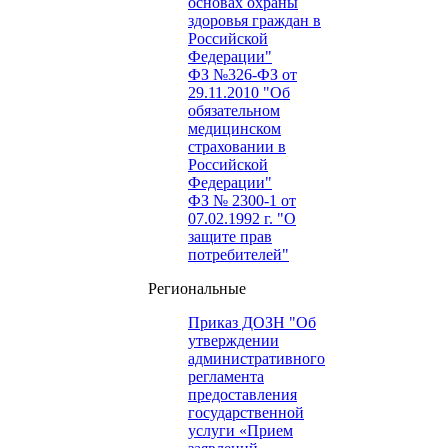
основах охраны
здоровья граждан в
Российской
Федерации"
ФЗ №326-ФЗ от
29.11.2010 "Об
обязательном
медицинском
страховании в
Российской
Федерации"
ФЗ № 2300-1 от
07.02.1992 г. "О
защите прав
потребителей"
Региональные
Приказ ДОЗН "Об
утверждении
административного
регламента
предоставления
государственной
услуги «Прием