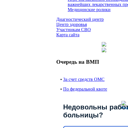
важнейших лекарственных пр
Медицинские ролики
Диагностический центр
Центр здоровья
Участникам СВО
Карта сайта
Очередь на ВМП
•
За счет средств ОМС
•
По федеральной квоте
Недовольны рабо
Реш
больницы?