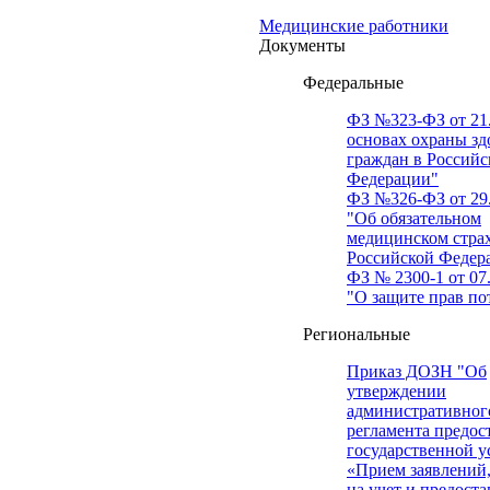
Медицинские работники
Документы
Федеральные
ФЗ №323-ФЗ от 21.
основах охраны зд
граждан в Российс
Федерации"
ФЗ №326-ФЗ от 29.
"Об обязательном
медицинском стра
Российской Федер
ФЗ № 2300-1 от 07.
"О защите прав по
Региональные
Приказ ДОЗН "Об
утверждении
административног
регламента предос
государственной у
«Прием заявлений,
на учет и предост