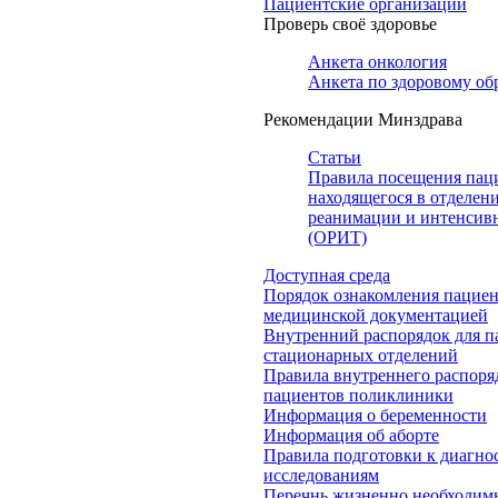
Пациентские организации
Проверь своё здоровье
Анкета онкология
Анкета по здоровому об
Рекомендации Минздрава
Статьи
Правила посещения пац
находящегося в отделен
реанимации и интенсив
(ОРИТ)
Доступная среда
Порядок ознакомления пациен
медицинской документацией
Внутренний распорядок для п
стационарных отделений
Правила внутреннего распоря
пациентов поликлиники
Информация о беременности
Информация об аборте
Правила подготовки к диагно
исследованиям
Перечнь жизненно необходим