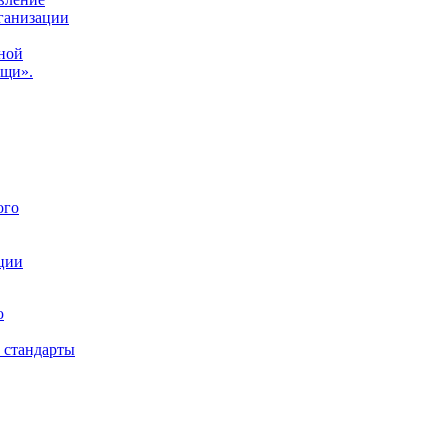
ганизации
ной
ощи».
ого
ции
ю
 стандарты