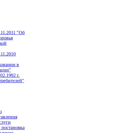
11.2011 "Об
оровья
кой
11.2010
ховании в
ации"
02.1992 г.
требителей"
о
тавления
слуги
 постановка
авление