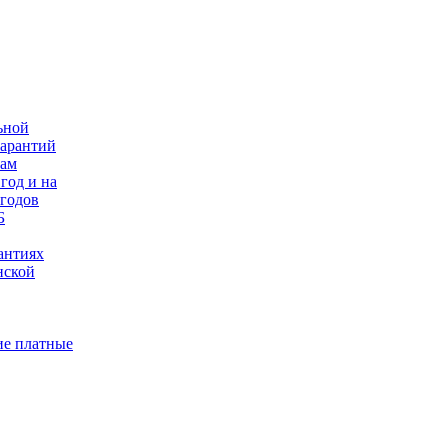
ьной
гарантий
нам
год и на
 годов
Б
антиях
нской
е платные