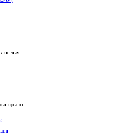
4.2026)
охранения
щие органы
ы
пции