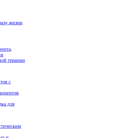
разу жизни
иента,
ии
ной терапии
тов с
ациентов
дка для
стическим
ых и