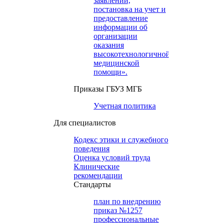
заявлений,
постановка на учет и
предоставление
информации об
организации
оказания
высокотехнологичной
медицинской
помощи».
Приказы ГБУЗ МГБ
Учетная политика
Для специалистов
Кодекс этики и служебного
поведения
Оценка условий труда
Клинические
рекомендации
Cтандарты
план по внедрению
приказ №1257
профессиональные