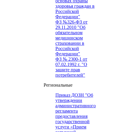
основах охраны
здоровья граждан в
Российской
Федерации"
ФЗ №326-ФЗ от
29.11.2010 "Об
обязательном
медицинском
страховании в
Российской
Федерации"
ФЗ № 2300-1 от
07.02.1992 г. "О
защите прав
потребителей"
Региональные
Приказ ДОЗН "Об
утверждении
административного
регламента
предоставления
государственной
услуги «Прием