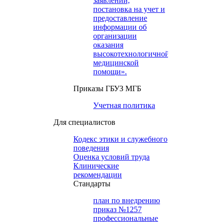
заявлений,
постановка на учет и
предоставление
информации об
организации
оказания
высокотехнологичной
медицинской
помощи».
Приказы ГБУЗ МГБ
Учетная политика
Для специалистов
Кодекс этики и служебного
поведения
Оценка условий труда
Клинические
рекомендации
Cтандарты
план по внедрению
приказ №1257
профессиональные