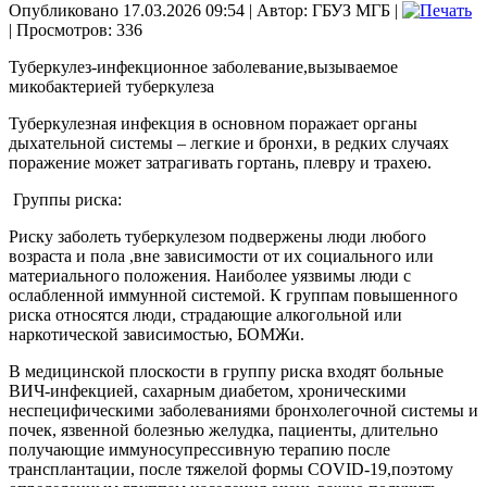
Опубликовано 17.03.2026 09:54
|
Автор: ГБУЗ МГБ
|
| Просмотров: 336
Туберкулез-инфекционное заболевание,вызываемое
микобактерией туберкулеза
Туберкулезная инфекция в основном поражает органы
дыхательной системы – легкие и бронхи, в редких случаях
поражение может затрагивать гортань, плевру и трахею.
Группы риска:
Риску заболеть туберкулезом подвержены люди любого
возраста и пола ,вне зависимости от их социального или
материального положения. Наиболее уязвимы люди с
ослабленной иммунной системой. К группам повышенного
риска относятся люди, страдающие алкогольной или
наркотической зависимостью, БОМЖи.
В медицинской плоскости в группу риска входят больные
ВИЧ-инфекцией, сахарным диабетом, хроническими
неспецифическими заболеваниями бронхолегочной системы и
почек, язвенной болезнью желудка, пациенты, длительно
получающие иммуносупрессивную терапию после
трансплантации, после тяжелой формы COVID-19,поэтому