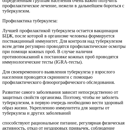
определенным группам населения очень важно получить
профилактическое лечение, нежели в дальнейшем бороться с
туберкулезом.
Профилактика туберкулеза:
Лучшей профилактикой туберкулеза остается вакцинация
БЦЖ, после которой в организме человека формируется
поствакцинный иммунитет. Для контроля над туберкулезом
всем детям регулярно проводятся профилактические осмотры
при помощи кожных проб. В случае наличия
противопоказаний к постановке кожных проб проводятся
иммунологические тесты (IGRA-тесты).
Для своевременного выявления туберкулеза у взрослого
населения проводятся скрининги с помощью
профилактического флюорографического обследования.
Развитие самого заболевания зависит непосредственно от
защитных свойств организма. Поэтому, чтобы не заболеть
туберкулезом, в первую очередь необходимо вести здоровый
образ жизни. Укреплению иммунитета для защиты от
туберкулеза и других заболеваний
способствуют рациональное питание, регулярная физическая
активность, отказ от нездоровых привычек, соблюдение