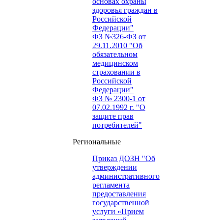
основах охраны
здоровья граждан в
Российской
Федерации"
ФЗ №326-ФЗ от
29.11.2010 "Об
обязательном
медицинском
страховании в
Российской
Федерации"
ФЗ № 2300-1 от
07.02.1992 г. "О
защите прав
потребителей"
Региональные
Приказ ДОЗН "Об
утверждении
административного
регламента
предоставления
государственной
услуги «Прием