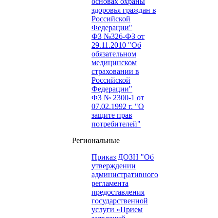
основах охраны
здоровья граждан в
Российской
Федерации"
ФЗ №326-ФЗ от
29.11.2010 "Об
обязательном
медицинском
страховании в
Российской
Федерации"
ФЗ № 2300-1 от
07.02.1992 г. "О
защите прав
потребителей"
Региональные
Приказ ДОЗН "Об
утверждении
административного
регламента
предоставления
государственной
услуги «Прием