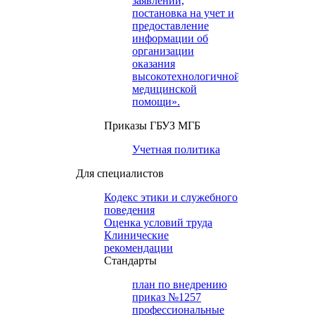
заявлений,
постановка на учет и
предоставление
информации об
организации
оказания
высокотехнологичной
медицинской
помощи».
Приказы ГБУЗ МГБ
Учетная политика
Для специалистов
Кодекс этики и служебного
поведения
Оценка условий труда
Клинические
рекомендации
Cтандарты
план по внедрению
приказ №1257
профессиональные