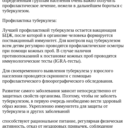
определенным группам населения очень важно получить
профилактическое лечение, нежели в дальнейшем бороться с
туберкулезом.
Профилактика туберкулеза:
Лучшей профилактикой туберкулеза остается вакцинация
БЦЖ, после которой в организме человека формируется
поствакцинный иммунитет. Для контроля над туберкулезом
всем детям регулярно проводятся профилактические осмотры
при помощи кожных проб. В случае наличия
противопоказаний к постановке кожных проб проводятся
иммунологические тесты (IGRA-тесты).
Для своевременного выявления туберкулеза у взрослого
населения проводятся скрининги с помощью
профилактического флюорографического обследования.
Развитие самого заболевания зависит непосредственно от
защитных свойств организма. Поэтому, чтобы не заболеть
туберкулезом, в первую очередь необходимо вести здоровый
образ жизни. Укреплению иммунитета для защиты от
туберкулеза и других заболеваний
способствуют рациональное питание, регулярная физическая
активность, отказ от нездоровых привычек, соблюдение