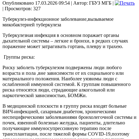
Опубликовано 17.03.2026 09:54
|
Автор: ГБУЗ МГБ
|
| Просмотров: 327
Туберкулез-инфекционное заболевание,вызываемое
микобактерией туберкулеза
Туберкулезная инфекция в основном поражает органы
дыхательной системы – легкие и бронхи, в редких случаях
поражение может затрагивать гортань, плевру и трахею.
Группы риска:
Риску заболеть туберкулезом подвержены люди любого
возраста и пола ,вне зависимости от их социального или
материального положения. Наиболее уязвимы люди с
ослабленной иммунной системой. К группам повышенного
риска относятся люди, страдающие алкогольной или
наркотической зависимостью, БОМЖи.
В медицинской плоскости в группу риска входят больные
ВИЧ-инфекцией, сахарным диабетом, хроническими
неспецифическими заболеваниями бронхолегочной системы и
почек, язвенной болезнью желудка, пациенты, длительно
получающие иммуносупрессивную терапию после
трансплантации, после тяжелой формы COVID-19,поэтому