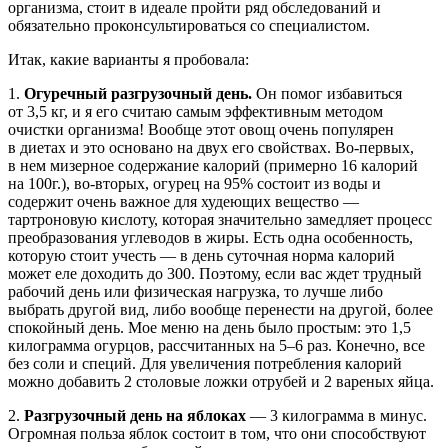
организма, стоит в идеале пройти ряд обследований и
обязательно проконсультироваться со специалистом.
Итак, какие варианты я пробовала:
1.
Огуречный разгрузочный день.
Он помог избавиться
от 3,5 кг, и я его считаю самым эффективным методом
очистки организма! Вообще этот овощ очень популярен
в диетах и это основано на двух его свойствах. Во-первых,
в нем мизерное содержание калорий (примерно 16 калорий
на 100г.), во-вторых, огурец на 95% состоит из воды и
содержит очень важное для худеющих вещество —
тартроновую кислоту, которая значительно замедляет процесс
преобразования углеводов в жиры. Есть одна особенность,
которую стоит учесть — в день суточная норма калорий
может еле доходить до 300. Поэтому, если вас ждет трудный
рабочий день или физическая нагрузка, то лучше либо
выбрать другой вид, либо вообще перенести на другой, более
спокойный день. Мое меню на день было простым: это 1,5
килограмма огурцов, рассчитанных на 5–6 раз. Конечно, все
без соли и специй. Для увеличения потребления калорий
можно добавить 2 столовые ложки отрубей и 2 вареных яйца.
2.
Разгрузочный день на яблоках
— 3 килограмма в минус.
Огромная польза яблок состоит в том, что они способствуют