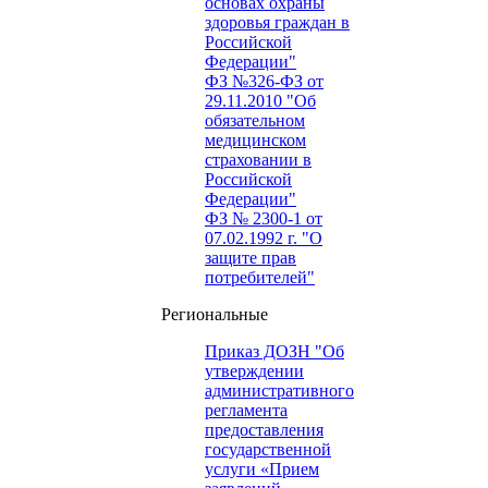
основах охраны
здоровья граждан в
Российской
Федерации"
ФЗ №326-ФЗ от
29.11.2010 "Об
обязательном
медицинском
страховании в
Российской
Федерации"
ФЗ № 2300-1 от
07.02.1992 г. "О
защите прав
потребителей"
Региональные
Приказ ДОЗН "Об
утверждении
административного
регламента
предоставления
государственной
услуги «Прием