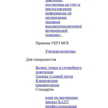
заявлений,
постановка на учет и
предоставление
информации об
организации
оказания
высокотехнологичной
медицинской
помощи».
Приказы ГБУЗ МГБ
Учетная политика
Для специалистов
Кодекс этики и служебного
поведения
Оценка условий труда
Клинические
рекомендации
Cтандарты
план по внедрению
приказ №1257
профессиональные