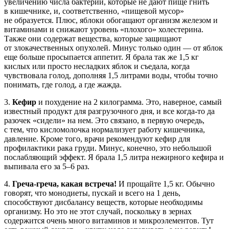
увеличению числа бактерий, которые не дают пище гнить
в кишечнике, и, соответственно, «пищевой мусор»
не образуется. Плюс, яблоки обогащают организм железом и
витаминами и снижают уровень «плохого» холестерина.
Также они содержат вещества, которые защищают
от злокачественных опухолей. Минус только один — от яблок
еще больше просыпается аппетит. Я брала так же 1,5 кг
кислых или просто несладких яблок и съедала, когда
чувствовала голод, дополняя 1,5 литрами воды, чтобы точно
понимать, где голод, а где жажда.
3.
Кефир
и похудение на 2 килограмма. Это, наверное, самый
известный продукт для разгрузочного дня, и все когда-то да
разочек «сидели» на нем. Это связано, в первую очередь,
с тем, что кисломолочка нормализует работу кишечника,
давление. Кроме того, врачи рекомендуют кефир для
профилактики рака груди. Минус, конечно, это небольшой
послабляющий эффект. Я брала 1,5 литра нежирного кефира и
выпивала его за 5–6 раз.
4.
Греча-греча, какая встреча!
И прощайте 1,5 кг. Обычно
говорят, что монодиеты, пускай и всего на 1 день,
способствуют дисбалансу веществ, которые необходимы
организму. Но это не этот случай, поскольку в зернах
содержится очень много витаминов и микроэлементов. Тут