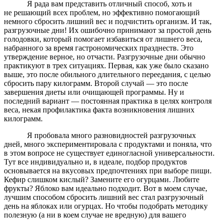
Я рада вам представить отличный способ, хоть и
не решающий всех проблем, но эффективно помогающий
немного сбросить лишний вес и подчистить организм. И так,
разгрузочные дни! Их ошибочно принимают за простой день
голодовки, который помогает избавиться от лишнего веса,
набранного за время гастрономических празднеств. Это
утверждение верное, но отчасти. Разгрузочные дни обычно
практикуют в трех ситуациях. Первая, как уже было сказано
выше, это после обильного длительного переедания, с целью
сбросить пару килограмм. Второй случай — это после
завершения диеты или очищающей программы. Ну и
последний вариант — постоянная практика в целях контроля
веса, некая профилактика факта возникновения лишних
килограмм.
Я пробовала много разновидностей разгрузочных
дней, много экспериментировала с продуктами и поняла, что
в этом вопросе не существует единогласной универсальности.
Тут все индивидуально и, в идеале, подбор продуктов
основывается на вкусовых предпочтениях при выборе пищи.
Кефир слишком кислый? Замените его огурцами. Любите
фрукты? Яблоко вам идеально подходит. Вот в моем случае,
лучшим способом сбросить лишний вес стал разгрузочный
день на яблоках или огурцах. Но чтобы подобрать методику
полезную (а ни в коем случае не вредную) для вашего