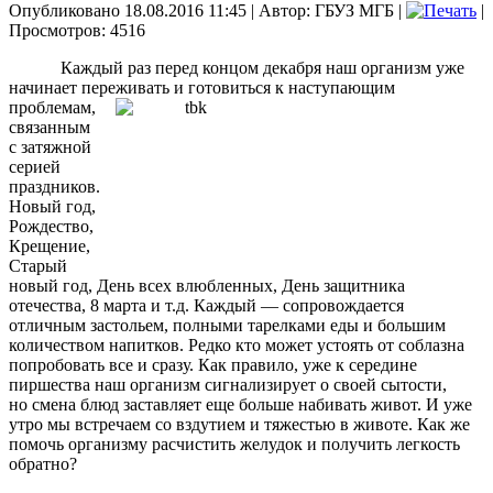
Опубликовано 18.08.2016 11:45
|
Автор: ГБУЗ МГБ
|
|
Просмотров: 4516
Каждый раз перед концом декабря наш организм уже
начинает переживать и
готовиться к наступающим
проблемам,
связанным
с затяжной
серией
праздников.
Новый год,
Рождество,
Крещение,
Старый
новый год, День всех влюбленных, День защитника
отечества, 8 марта и т.д. Каждый — сопровождается
отличным застольем, полными тарелками еды и большим
количеством напитков. Редко кто может устоять от соблазна
попробовать все и сразу. Как правило, уже к середине
пиршества наш организм сигнализирует о своей сытости,
но смена блюд заставляет еще больше набивать живот. И уже
утро мы встречаем со вздутием и тяжестью в животе. Как же
помочь организму расчистить желудок и получить легкость
обратно?